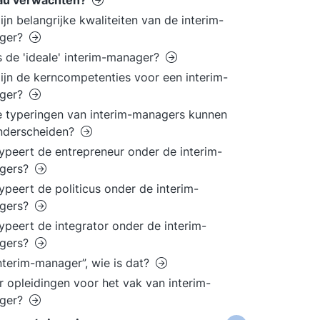
au verwachten?
ijn belangrijke kwaliteiten van de interim-
ger?
s de 'ideale' interim-manager?
ijn de kerncompetenties voor een interim-
ger?
 typeringen van interim-managers kunnen
nderscheiden?
ypeert de entrepreneur onder de interim-
gers?
ypeert de politicus onder de interim-
gers?
ypeert de integrator onder de interim-
gers?
nterim-manager”, wie is dat?
er opleidingen voor het vak van interim-
ger?