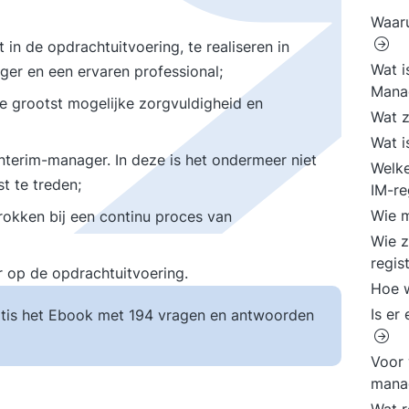
Waaru
t in de opdrachtuitvoering, te realiseren in
Wat i
er en een ervaren professional;
Mana
e grootst mogelijke zorgvuldigheid en
Wat z
Wat i
nterim-manager. In deze is het ondermeer niet
Welke
t te treden;
IM-re
Wie m
trokken bij een continu proces van
Wie z
regis
 op de opdrachtuitvoering.
Hoe w
Is er
tis het Ebook met 194 vragen en antwoorden
Voor 
mana