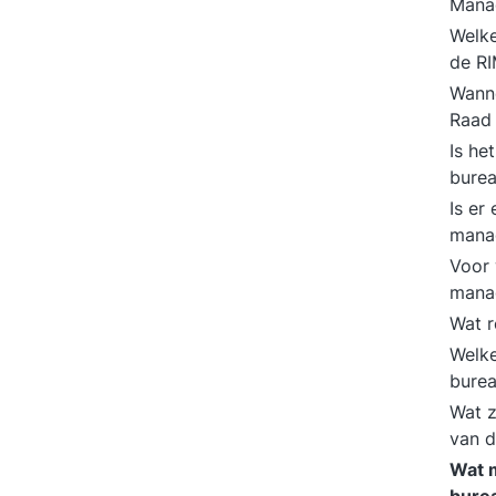
Mana
Welke
de RI
Wanne
Raad
Is he
bure
Is er
mana
Voor 
mana
Wat r
Welke
bure
Wat z
van 
Wat 