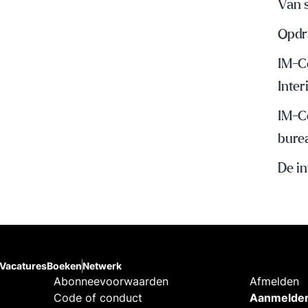
Van s
Opdr
IM-C
Inte
IM-C
bure
De i
Vacatures
Boeken
Netwerk
Abonneevoorwaarden
Afmelden
Code of conduct
Aanmelden