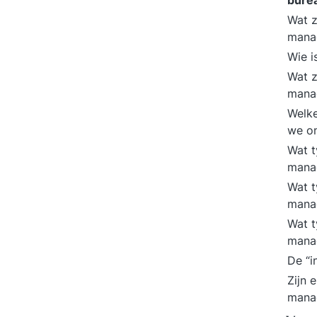
bure
Wat z
mana
Wie i
Wat z
mana
Welke
we o
Wat t
mana
Wat t
mana
Wat t
mana
De “i
Zijn 
mana