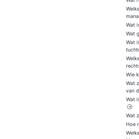
Wat r
Welke
mana
Wat i
Wat g
Wat i
tucht
Welke
rech
Wie 
Wat z
van 
Wat i
Wat z
Hoe m
Welke