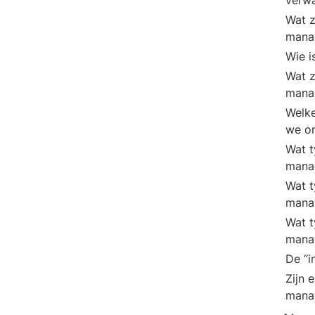
verw
Wat z
mana
Wie i
Wat z
mana
Welke
we o
Wat t
mana
Wat t
mana
Wat t
mana
De “i
Zijn 
mana