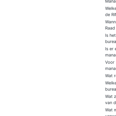
Mana
Welke
de RI
Wanne
Raad
Is he
bure
Is er
mana
Voor 
mana
Wat r
Welke
bure
Wat z
van 
Wat 