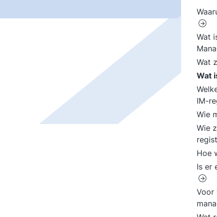
Waaru
Wat i
Mana
Wat z
Wat 
Welke
IM-re
Wie m
Wie z
regis
Hoe w
Is er
Voor 
mana