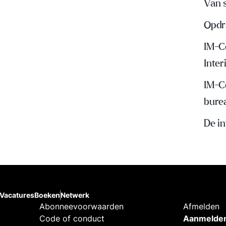
Van s
Opdr
IM-C
Inte
IM-C
bure
De i
Vacatures
Boeken
Netwerk
Abonneevoorwaarden
Afmelden
Code of conduct
Aanmelden