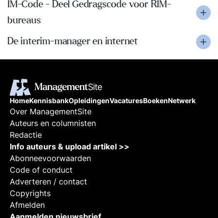
IM-Code - Deel Gedragscode voor RIM-
bureaus
De interim-manager en internet
Home
Kennisbank
Opleidingen
Vacatures
Boeken
Netwerk
Over ManagementSite
Auteurs en columnisten
Redactie
Info auteurs & upload artikel >>
Abonneevoorwaarden
Code of conduct
Adverteren / contact
Copyrights
Afmelden
Aanmelden nieuwsbrief