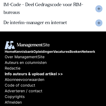
IM-Code - Deel Gedragscode voor RIM-
bureaus
De interim-manager en internet
Home
Kennisbank
Opleidingen
Vacatures
Boeken
Netwerk
Over ManagementSite
Auteurs en columnisten
Redactie
Info auteurs & upload artikel >>
Abonneevoorwaarden
Code of conduct
Adverteren / contact
Copyrights
Afmelden