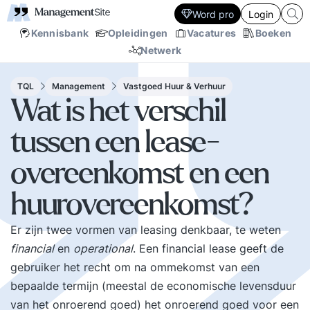
Word pro
Login
Kennisbank
Opleidingen
Vacatures
Boeken
Netwerk
TQL
Management
Vastgoed Huur & Verhuur
Wat is het verschil
tussen een lease-
overeenkomst en een
huurovereenkomst?
Er zijn twee vormen van leasing denkbaar, te weten
financial
en
operational
. Een financial lease geeft de
gebruiker het recht om na ommekomst van een
bepaalde termijn (meestal de economische levensduur
van het onroerend goed) het onroerend goed voor een