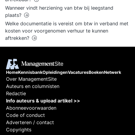
Wanneer vindt herziening van btw bij leegstand
plaats?
Welke documentatie is vereist om btw in verband met
kosten voor voorgenomen verhuur te kunnen
aftrekken?
Home
Kennisbank
Opleidingen
Vacatures
Boeken
Netwerk
Over ManagementSite
Auteurs en columnisten
Redactie
Info auteurs & upload artikel >>
Abonneevoorwaarden
Code of conduct
Adverteren / contact
Copyrights