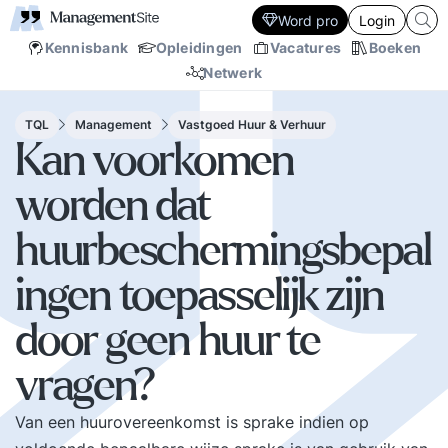
Word pro
Login
Kennisbank
Opleidingen
Vacatures
Boeken
Netwerk
TQL
Management
Vastgoed Huur & Verhuur
Kan voorkomen
worden dat
huurbeschermingsbepal
ingen toepasselijk zijn
door geen huur te
vragen?
Van een huurovereenkomst is sprake indien op