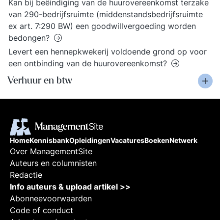
Kan bij beëindiging van de huurovereenkomst terzake
van 290-bedrijfsruimte (middenstandsbedrijfsruimte
ex art. 7:290 BW) een goodwillvergoeding worden
bedongen?
Levert een hennepkwekerij voldoende grond op voor
een ontbinding van de huurovereenkomst?
Verhuur en btw
Home
Kennisbank
Opleidingen
Vacatures
Boeken
Netwerk
Over ManagementSite
Auteurs en columnisten
Redactie
Info auteurs & upload artikel >>
Abonneevoorwaarden
Code of conduct