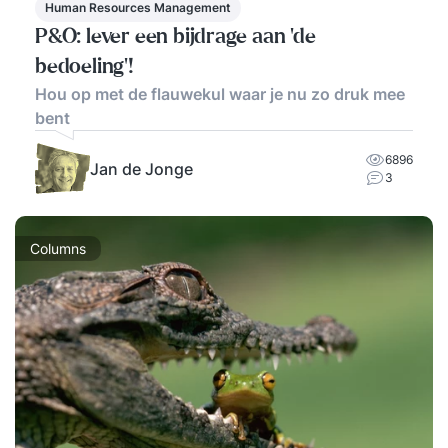
Human Resources Management
P&O: lever een bijdrage aan ‘de
bedoeling’!
Hou op met de flauwekul waar je nu zo druk mee
bent
6896
Jan de Jonge
3
Columns