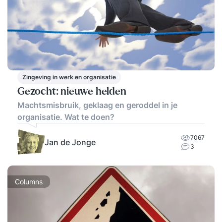
Zingeving in werk en organisatie
Gezocht: nieuwe helden
Machtsmisbruik, geklaag en geroddel in je
organisatie. Wat te doen?
7067
Jan de Jonge
3
Columns