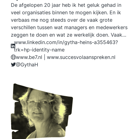
De afgelopen 20 jaar heb ik het geluk gehad in
veel organisaties binnen te mogen kijken. En ik
verbaas me nog steeds over de vaak grote
verschillen tussen wat managers en medewerkers
zeggen te doen en wat ze werkelijk doen. Vaak
komt dat doordat echte drijfveren niet op tafel
www.linkedin.com/in/gytha-heins-a355463?
liggen. In vergaderingen merk ik dat veel mensen
trk=hp-identity-name
hun mond houden als het spannend wordt. Maar
www.be7.nl | www.succesvolaanspreken.nl
op de parkeerplaats en in de gang worden de
@GythaH
zaken besproken die er écht toe doen. Deze
dynamiek intrigeert me. Het werkende leven zou
zo veel helderder en makkelijker worden als we
allemaal ‘gewoon’ zeggen wat we denken en
doen wat we zeggen. Ik heb zelf bewust de keus
gemaakt niet langer concessies te willen doen
aan waar ik voor sta en waar ik voor ga. Dat
schept helderheid en het geeft rust. En dat gun ik
anderen ook. Op die manier kunnen we teams en