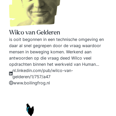
Wilco van Gelderen
is ooit begonnen in een technische omgeving en
daar al snel gegrepen door de vraag waardoor
mensen in beweging komen. Werkend aan
antwoorden op die vraag deed Wilco veel
opdrachten binnen het werkveld van Human
Resource Development (HRD). Wat daarin
nl.linkedin.com/pub/wilco-van-
voortdurend centraal staat is het meekrijgen van
gelderen/1/757/a47
mensen. Wie die kunst beheerst, heeft het
www.boilingfrog.nl
belangrijkste ingredient voor succes in handen.
Bij BoilingFrog komen kennis, lessen én het
bijbehorende netwerk samen.