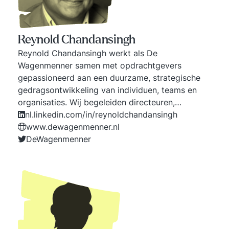
Reynold Chandansingh
Reynold Chandansingh werkt als De
Wagenmenner samen met opdrachtgevers
gepassioneerd aan een duurzame, strategische
gedragsontwikkeling van individuen, teams en
organisaties. Wij begeleiden directeuren,
ondernemers, managers en professionals in
nl.linkedin.com/in/reynoldchandansingh
ontwikkelen van “gebundelde kracht” door
www.dewagenmenner.nl
verbinden: van strategie en gedrag, van
DeWagenmenner
persoonlijke, team en organisatie ontwikkeling,
van (persoonlijk) leiderschap en
organisatiecultuur en van zijn, denken en doen!
Ondernemingen maken doorbraken in effectiever,
succesvoller en zinvoller bezig zijn door creatie-,
innovatie-, daad- en realisatiekrachtig gedrag
(boosting effectiveness). Daarmee werken wij