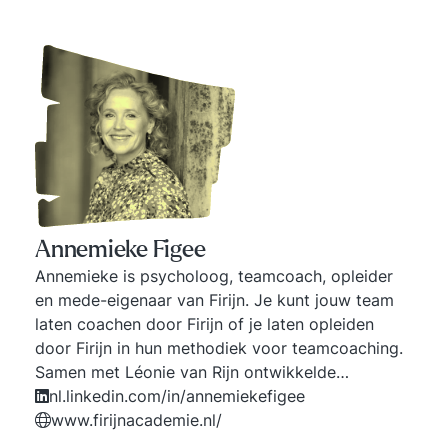
Annemieke Figee
Annemieke is psycholoog, teamcoach, opleider
en mede-eigenaar van Firijn. Je kunt jouw team
laten coachen door Firijn of je laten opleiden
door Firijn in hun methodiek voor teamcoaching.
Samen met Léonie van Rijn ontwikkelde
Annemieke twee teamspellen: het spel der
nl.linkedin.com/in/annemiekefigee
ongeschreven regels & Olifant in de kamer. Ze
www.firijnacademie.nl/
schreven samen ook drie boeken: Groepsdruk en