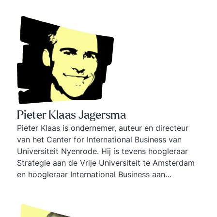
Ongeschreven regels en Samenwerken voor
gevorderden. Teamcoaching: www.firijn.nl Ben je
leidinggevende of teamcoach en wil je opgeleid
worden voor Firijn? www.firijnacademie.nl
Pieter Klaas Jagersma
Pieter Klaas is ondernemer, auteur en directeur
van het Center for International Business van
Universiteit Nyenrode. Hij is tevens hoogleraar
Strategie aan de Vrije Universiteit te Amsterdam
en hoogleraar International Business aan
Universiteit Nyenrode.