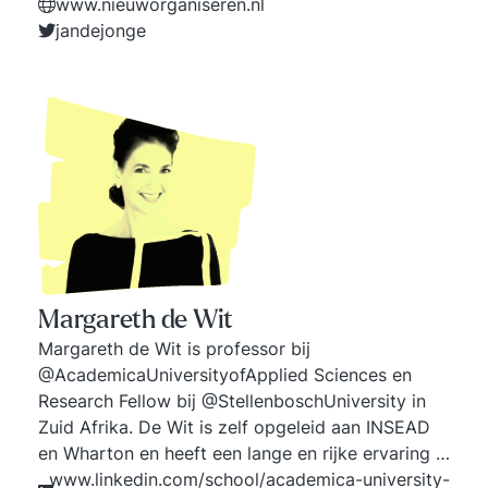
op drie niveau's: organisatieontwikkeling,
www.nieuworganiseren.nl
teamontwikkeling en persoonlijke ontwikkeling.
jandejonge
Margareth de Wit
Margareth de Wit is professor bij
@AcademicaUniversityofApplied Sciences en
Research Fellow bij @StellenboschUniversity in
Zuid Afrika. De Wit is zelf opgeleid aan INSEAD
en Wharton en heeft een lange en rijke ervaring in
de toppen van internationale bedrijven. Zij geeft
www.linkedin.com/school/academica-university-