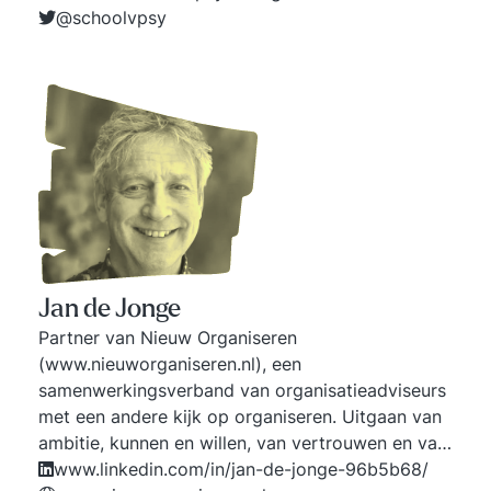
@schoolvpsy
Jan de Jonge
Partner van Nieuw Organiseren
(www.nieuworganiseren.nl), een
samenwerkingsverband van organisatieadviseurs
met een andere kijk op organiseren. Uitgaan van
ambitie, kunnen en willen, van vertrouwen en van
natuurlijk ontwikkelen. Coaching en begeleiding
www.linkedin.com/in/jan-de-jonge-96b5b68/