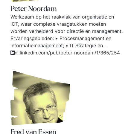
Peter Noordam
Werkzaam op het raakvlak van organisatie en
ICT, waar complexe vraagstukken moeten
worden verhelderd voor directie en management.
Ervaringsgebieden: • Procesmanagement en
informatiemanagement; • IT Strategie en
besluitvormingstrajecten rond ICT; •
nl.linkedin.com/pub/peter-noordam/1/365/254
Governancevraagstukken, shared services en
sourcing. Bovenstaande ervaring is opgedaan bij
grote gegevensverwerkende organisaties in de
sectoren (semi-) overheid, zakelijke- en financiële
dienstverlening. Daarnaast auteur van
managementliteratuur waarbij complexe praktijk
en praktische theorieën bij elkaar worden
gebracht.
Fred van Essen