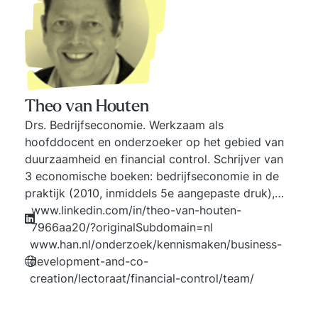
Theo van Houten
Drs. Bedrijfseconomie. Werkzaam als
hoofddocent en onderzoeker op het gebied van
duurzaamheid en financial control. Schrijver van
3 economische boeken: bedrijfseconomie in de
praktijk (2010, inmiddels 5e aangepaste druk),
Financial control van projecten (2013, inmiddels
www.linkedin.com/in/theo-van-houten-
2e druk) en Duurzame bedrijfsvoering (2019).
7966aa20/?originalSubdomain=nl
Tevens auteur van een groot aantal
www.han.nl/onderzoek/kennismaken/business-
bedrijfseconomische publicaties.
development-and-co-
creation/lectoraat/financial-control/team/