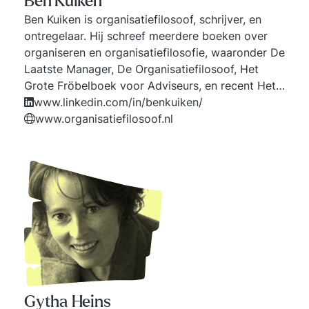
Ben Kuiken
Ben Kuiken is organisatiefilosoof, schrijver, en
ontregelaar. Hij schreef meerdere boeken over
organiseren en organisatiefilosofie, waaronder De
Laatste Manager, De Organisatiefilosoof, Het
Grote Fröbelboek voor Adviseurs, en recent Het
ZINnigste boek dat je ooit zult lezen. Op 8 maart
www.linkedin.com/in/benkuiken/
2024 promoveerde hij op het thema
www.organisatiefilosoof.nl
‘sensemaking’ aan de Radboud Universiteit
Nijmegen.
Gytha Heins