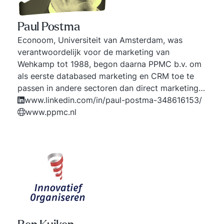
Paul Postma
Econoom, Universiteit van Amsterdam, was
verantwoordelijk voor de marketing van
Wehkamp tot 1988, begon daarna PPMC b.v. om
als eerste databased marketing en CRM toe te
passen in andere sectoren dan direct marketing.
Van 1990 tot 2000 firmant van Ernst & Young, EY,
www.linkedin.com/in/paul-postma-348616153/
de laatste jaren daarvan verantwoordelijk voor
www.ppmc.nl
de CRM practice in EMEA. Sinds 2001 weer
zelfstandig. Thans vier partners met flexibele
kring ervaren medewerkers. Voor klanten, cases
en projecten zie https://ppmc.nl/klanten/.