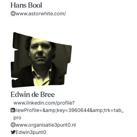
Hans Bool
www.astorwhite.com/
Edwin de Bree
www.linkedin.com/profile?
viewProfile=&amp;key=3960644&amp;trk=tab_
pro
www.organisatie3punt0.nl
Edwin3punt0