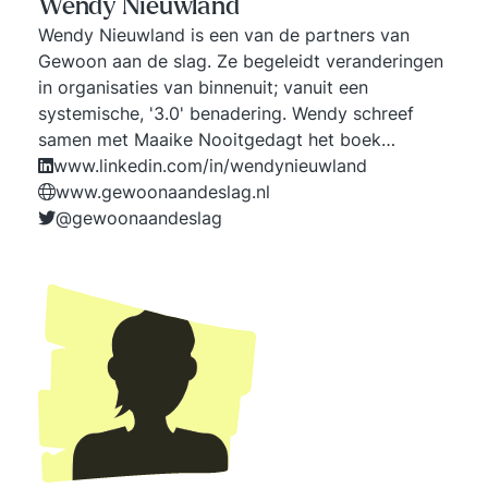
Wendy Nieuwland
Wendy Nieuwland is een van de partners van
Gewoon aan de slag. Ze begeleidt veranderingen
in organisaties van binnenuit; vanuit een
systemische, '3.0' benadering. Wendy schreef
samen met Maaike Nooitgedagt het boek
'Veranderen 3.0. Zeven essentiële principes voor
www.linkedin.com/in/wendynieuwland
organisatieverandering van binnenuit'.
www.gewoonaandeslag.nl
@gewoonaandeslag