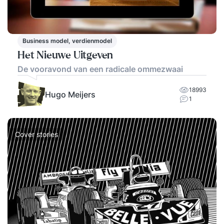
Business model, verdienmodel
Het Nieuwe Uitgeven
De vooravond van een radicale ommezwaai
18993
Hugo Meijers
1
Cover stories