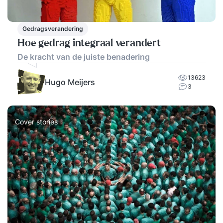
Gedragsverandering
Hoe gedrag integraal verandert
De kracht van de juiste benadering
13623
Hugo Meijers
3
Cover stories