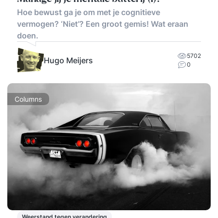
Hoe bewust ga je om met je cognitieve
vermogen? ‘Niet’? Een groot gemis! Wat eraan
doen.
5702
Hugo Meijers
0
Columns
Weerstand tegen verandering