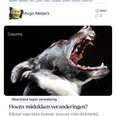
Men weet en ziet het maar men doet niets!
9991
Hugo Meijers
2
Columns
Weerstand tegen verandering
Hoezo mislukken veranderingen?
Elkaar napraten brengt succes niet dichterbij.