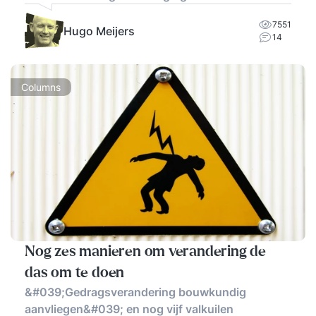
7551
Hugo Meijers
14
Columns
Nog zes manieren om verandering de
das om te doen
&#039;Gedragsverandering bouwkundig
aanvliegen&#039; en nog vijf valkuilen