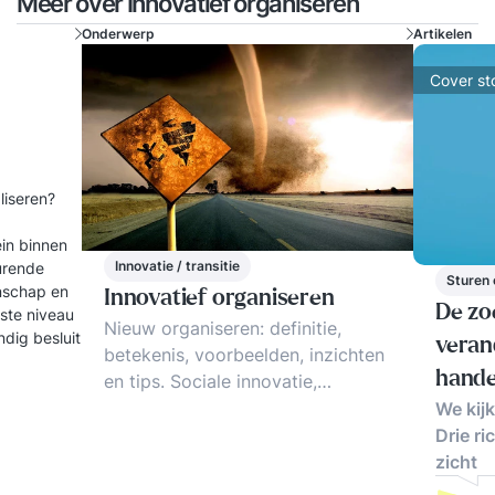
Meer over Innovatief organiseren
Onderwerp
Artikelen
Cover st
aliseren?
ein binnen
Innovatie / transitie
turende
Sturen 
enschap en
Innovatief organiseren
De zo
gste niveau
Nieuw organiseren: definitie,
dig besluit
veran
betekenis, voorbeelden, inzichten
hande
en tips. Sociale innovatie,
innovatief organiseren, zelfsturing
We kij
& zelforganisatie: de trends
Drie ri
zicht