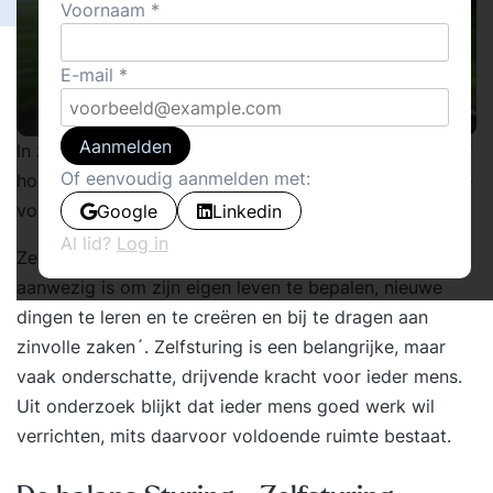
Voornaam
E-mail
Aanmelden
In zijn recent in het Nederlands vertaalde boek ´Drive´
Of eenvoudig aanmelden met:
houdt Daniel Pink een warm pleidooi voor meer ruimte
voor ´zelfsturing´ in organisaties.
Google
Linkedin
Al lid?
Log in
Zelfsturing is ´de diepe wens die in ieder mens
aanwezig is om zijn eigen leven te bepalen, nieuwe
dingen te leren en te creëren en bij te dragen aan
zinvolle zaken´. Zelfsturing is een belangrijke, maar
vaak onderschatte, drijvende kracht voor ieder mens.
Uit onderzoek blijkt dat ieder mens goed werk wil
verrichten, mits daarvoor voldoende ruimte bestaat.