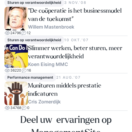
Sturen op verantwoordelijkheid
3 NOV.‘08
“De coöperatie is het businessmodel
van de toekomst”
Willem Mastenbroek
24796
12
Sturen op verantwoordelijkheid
10 OKT.‘07
Slimmer werken, beter sturen, meer
verantwoordelijkheid
Koen Eising MMC
36220
16
Performance management
21 AUG.‘07
Monitoren middels prestatie
indicatoren
Cris Zomerdijk
34768
0
Deel uw ervaringen op