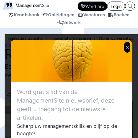
Word pro
Login
Kennisbank
Opleidingen
Vacatures
Boeken
Netwerk
Innovatie / transitie
Innovatief organiseren
/
Sturen op verantwoord
8 SEP.‘10
Ruimte voor zelfsturing
Een pleidooi voor meer ruimte voor
zelfsturing in organisaties
20356
Delen
Eric Alkemade
3
Word gratis lid van de
InnovatiefOrganiseren.nl
23
ManagementSite nieuwsbrief, deze
geeft u toegang tot de nieuwste
Columns
artikelen.
Scherp uw managementskills en blijf op de
hoogte!