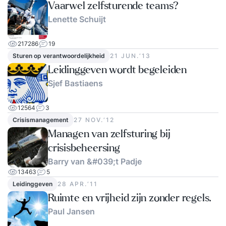
Vaarwel zelfsturende teams?
Lenette Schuijt
217286
19
Sturen op verantwoordelijkheid
21 JUN.‘13
Leidinggeven wordt begeleiden
Sjef Bastiaens
12564
3
Crisismanagement
27 NOV.‘12
Managen van zelfsturing bij
crisisbeheersing
Barry van &#039;t Padje
13463
5
Leidinggeven
28 APR.‘11
Ruimte en vrijheid zijn zonder regels.
Paul Jansen