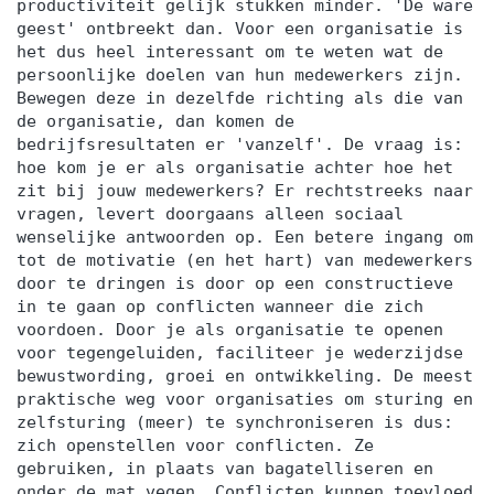
productiviteit gelijk stukken minder. 'De ware
geest' ontbreekt dan. Voor een organisatie is
het dus heel interessant om te weten wat de
persoonlijke doelen van hun medewerkers zijn.
Bewegen deze in dezelfde richting als die van
de organisatie, dan komen de
bedrijfsresultaten er 'vanzelf'. De vraag is:
hoe kom je er als organisatie achter hoe het
zit bij jouw medewerkers? Er rechtstreeks naar
vragen, levert doorgaans alleen sociaal
wenselijke antwoorden op. Een betere ingang om
tot de motivatie (en het hart) van medewerkers
door te dringen is door op een constructieve
in te gaan op conflicten wanneer die zich
voordoen. Door je als organisatie te openen
voor tegengeluiden, faciliteer je wederzijdse
bewustwording, groei en ontwikkeling. De meest
praktische weg voor organisaties om sturing en
zelfsturing (meer) te synchroniseren is dus:
zich openstellen voor conflicten. Ze
gebruiken, in plaats van bagatelliseren en
onder de mat vegen. Conflicten kunnen toevloed