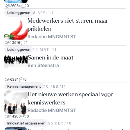
26064
0
Leidinggeven
8 APR.‘11
Medewerkers niet sturen, maar
prikkelen
Redactie MNGMNTST
13916
1
Leidinggeven
14 MRT.‘11
Samen in de maat
Ben Steenstra
6331
0
Kennismanagement
10 FEB.‘11
Het nieuwe werken speciaal voor
kenniswerkers
Redactie MNGMNTST
14203
0
Innovatief organiseren
25 DEC.‘10