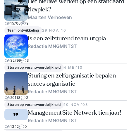
Het nieuwe werken op een standaard
flexplek?
Maarten Verhoeven
15706
9
Team ontwikkeling
29 NOV.‘10
Is een zelfsturend team utopia
Redactie MNGMNTST
32799
3
Sturen op verantwoordelijkheid
4 MEI‘10
Sturing en zelforganisatie bepalen
succes organisatie
Redactie MNGMNTST
20118
2
Sturen op verantwoordelijkheid
10 NOV.‘08
ManagementSite Netwerk tien jaar!
Redactie MNGMNTST
1342
0