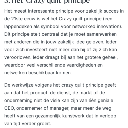
3. Het 'Crazy quilt' principe
voordelen voor jouw omgeving? Hoe kun je jouw
gunfactor vergroten? Hoe maak je het verschil
Het meest interessante principe voor zakelijk succes in
met aansprekende resultaten? Verankering Na
de 21ste eeuw is wel het Crazy quilt principe (een
afloop van de training ontvang je een bericht met
lappendeken als symbool voor networked innovation).
de meest belangrijke inzichten over het
Dit principe stelt centraal dat je moet samenwerken
onderwerp Proactief en ondernemend
met anderen die in jouw zakelijk idee geloven. Ieder
gedrag. Daarnaast verto
voor zich investeert niet meer dan hij of zij zich kan
veroorloven. Ieder draagt bij aan het grotere geheel,
waardoor veel verschillende vaardigheden en
netwerken beschikbaar komen.
De werkwijze volgens het crazy quilt principe geeft
aan dat het product, de dienst, de markt of de
onderneming niet de visie kan zijn van één geniale
CEO, ondernemer of manager, maar meer de weg
heeft van een gezamenlijk kunstwerk dat in verloop
van tijd verder groeit.