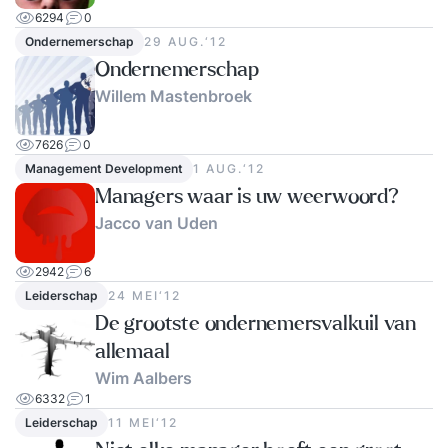
6294
0
Ondernemerschap
29 AUG.‘12
Ondernemerschap
Willem Mastenbroek
7626
0
Management Development
1 AUG.‘12
Managers waar is uw weerwoord?
Jacco van Uden
2942
6
Leiderschap
24 MEI‘12
De grootste ondernemersvalkuil van
allemaal
Wim Aalbers
6332
1
Leiderschap
11 MEI‘12