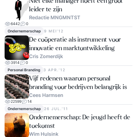
Niet elke manager hoeft een groot
leider te zijn
Redactie MNGMNTST
6442
0
Ondernemerschap
9 MEI‘12
De coöperatie als instrument voor
innovatie en marktontwikkeling
Cris Zomerdijk
3914
0
Personal Branding
3 APR.‘12
Vijf redenen waarom personal
branding voor bedrijven belangrijk is
Cees Harmsen
22599
14
Ondernemerschap
26 JUL.‘11
Ondernemerschap: De jeugd heeft de
toekomst
Wim Hulsink