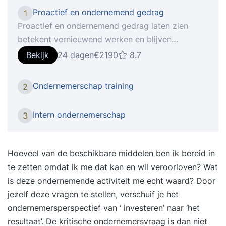
Proactief en ondernemend gedrag
1
Proactief en ondernemend gedrag laten zien
betekent vernieuwend werken en blijven
investeren in jezelf. Iedereen levert toegevoegde
Bekijk
24 dagen
€2190
8.7
waarde met zijn of haar specifieke kwaliteiten.
Toegevoegde waarde die gekoppeld is aan de
Ondernemerschap training
2
fase waarin de organisatie zich op dat moment
bevindt. Hoe je kansen kunt zien, benutten en op
Intern ondernemerschap
3
een proactieve manier waarde kunt creëren voor
jouw bedrijf en (toekomstige) werk- en
opdrachtgevers, leer je tijdens de
Hoeveel van de beschikbare middelen ben ik bereid in
training Proactief en ondernemend gedrag.
te zetten omdat ik me dat kan en wil veroorloven? Wat
Onderwerpen Tijdens de training komen onder
is deze ondernemende activiteit me echt waard? Door
meer de volgende onderwerpen aan bod,
jezelf deze vragen te stellen, verschuif je het
waardoor je ondernemerschap en initiatiefrijke
ondernemersperspectief van ‘ investeren’ naar ‘het
handelen wordt vergroot: Welke vorm van
resultaat’. De kritische ondernemersvraag is dan niet