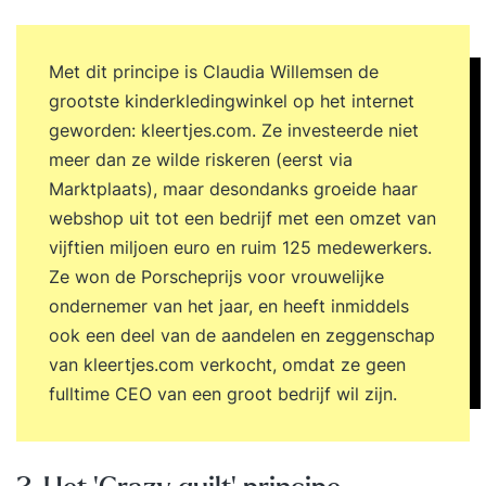
creëren? Welke personal branding vloeit voort uit
het voorgaande die aansluit bij jouw specifieke
Met dit principe is Claudia Willemsen de
persoonlijke kwaliteit en kracht? Hoe blokkeer je
grootste kinderkledingwinkel op het internet
jezelf waardoor je gewenst gedrag niet laat zien
geworden: kleertjes.com. Ze investeerde niet
en hoe kun je dat ineffectieve gedrag
meer dan ze wilde riskeren (eerst via
doorbreken? Op welke wijze helpt de kunst van
Marktplaats), maar desondanks groeide haar
het omdenken jou bij het realiseren van je
webshop uit tot een bedrijf met een omzet van
doelen? Hoe doorloop jij bij tegenslag of
vijftien miljoen euro en ruim 125 medewerkers.
verandering de fasen van ontkenning, weerstand
Ze won de Porscheprijs voor vrouwelijke
en kansen zien naar proactiviteit? Wat zijn
ondernemer van het jaar, en heeft inmiddels
vragen en/of klachten die jij krijgt van anderen en
ook een deel van de aandelen en zeggenschap
hoe kun je die voorkomen door proactief
van kleertjes.com verkocht, omdat ze geen
handelen? Hoe kun je jouw invloed en
fulltime CEO van een groot bedrijf wil zijn.
overtuigingskracht vergroten? Je maakt kennis
met de zes beïnvloedingsstrategieën van Robert
Cialdini. Hoe vertaal je jouw sterke punten in