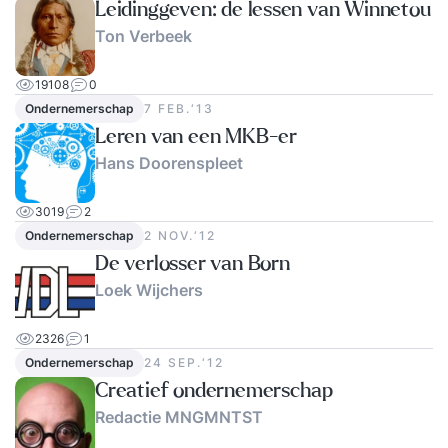
Leidinggeven: de lessen van Winnetou
Ton Verbeek
19108
0
Ondernemerschap
7 FEB.‘13
Leren van een MKB-er
Hans Doorenspleet
3019
2
Ondernemerschap
2 NOV.‘12
De verlosser van Born
Loek Wijchers
2326
1
Ondernemerschap
24 SEP.‘12
Creatief ondernemerschap
Redactie MNGMNTST