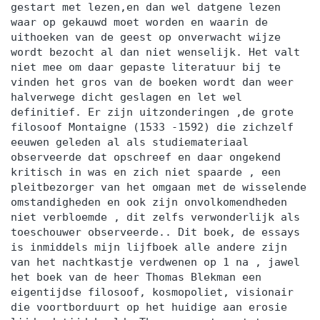
gestart met lezen,en dan wel datgene lezen
waar op gekauwd moet worden en waarin de
uithoeken van de geest op onverwacht wijze
wordt bezocht al dan niet wenselijk. Het valt
niet mee om daar gepaste literatuur bij te
vinden het gros van de boeken wordt dan weer
halverwege dicht geslagen en let wel
definitief. Er zijn uitzonderingen ,de grote
filosoof Montaigne (1533 -1592) die zichzelf
eeuwen geleden al als studiemateriaal
observeerde dat opschreef en daar ongekend
kritisch in was en zich niet spaarde , een
pleitbezorger van het omgaan met de wisselende
omstandigheden en ook zijn onvolkomendheden
niet verbloemde , dit zelfs verwonderlijk als
toeschouwer observeerde.. Dit boek, de essays
is inmiddels mijn lijfboek alle andere zijn
van het nachtkastje verdwenen op 1 na , jawel
het boek van de heer Thomas Blekman een
eigentijdse filosoof, kosmopoliet, visionair
die voortborduurt op het huidige aan erosie