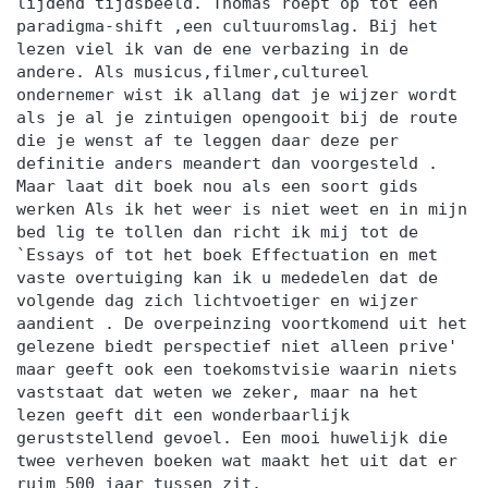
lijdend tijdsbeeld. Thomas roept op tot een
paradigma-shift ,een cultuuromslag. Bij het
lezen viel ik van de ene verbazing in de
andere. Als musicus,filmer,cultureel
ondernemer wist ik allang dat je wijzer wordt
als je al je zintuigen opengooit bij de route
die je wenst af te leggen daar deze per
definitie anders meandert dan voorgesteld .
Maar laat dit boek nou als een soort gids
werken Als ik het weer is niet weet en in mijn
bed lig te tollen dan richt ik mij tot de
`Essays of tot het boek Effectuation en met
vaste overtuiging kan ik u mededelen dat de
volgende dag zich lichtvoetiger en wijzer
aandient . De overpeinzing voortkomend uit het
gelezene biedt perspectief niet alleen prive'
maar geeft ook een toekomstvisie waarin niets
vaststaat dat weten we zeker, maar na het
lezen geeft dit een wonderbaarlijk
geruststellend gevoel. Een mooi huwelijk die
twee verheven boeken wat maakt het uit dat er
ruim 500 jaar tussen zit.