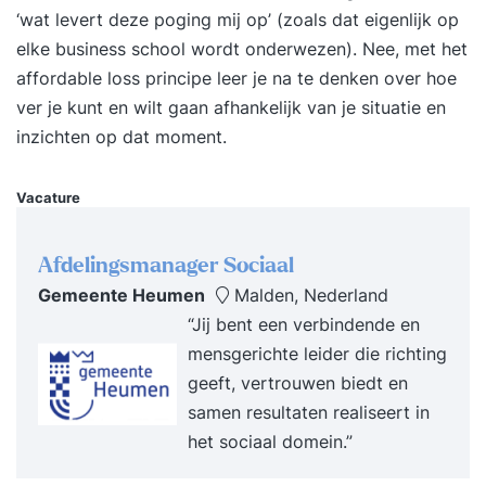
ondernemerschap past het beste bij jouw
‘wat levert deze poging mij op’ (zoals dat eigenlijk op
waarden en drijfveren? Wat is jouw gedragsstijl
elke business school wordt onderwezen). Nee, met het
en hoe kun je binnen die gedragsstijl proactief en
affordable loss principe leer je na te denken over hoe
ondernemend handelen? Op welke momenten
ver je kunt en wilt gaan afhankelijk van je situatie en
en/of in welke contexten wil je meer initiatief en
inzichten op dat moment.
ondernemend gedrag vertonen? Wat zijn jouw
resultaat-, activiteiten- en gedragsdoelstellingen
Vacature
in die situaties? Hoe ziet jouw gedrag als
succesfactor eruit? Passion - love. Waar hou ik
Afdelingsmanager Sociaal
van? (drijfveren) Vision - create. Wat wil ik
Gemeente Heumen
Malden, Nederland
creëren in de wereld? Mission - contribute. Wat
“Jij bent een verbindende en
wil ik bijdragen? Ambition - achieve. Wat wil ik
mensgerichte leider die richting
bereiken? Role - become. Wat wil ik worden?
geeft, vertrouwen biedt en
Welk gedrag wil je meer inzetten, welk gedrag
samen resultaten realiseert in
minder, wat voor nieuw gedrag wil je tonen en
het sociaal domein.”
van welk gedrag wil je afscheid nemen om zo
meer kansen te zien, te benutten en waarde te