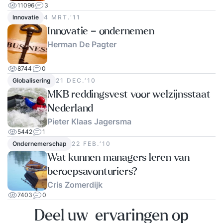
11096
3
Innovatie
4 MRT.‘11
Innovatie = ondernemen
Herman De Pagter
8744
0
Globalisering
21 DEC.‘10
MKB reddingsvest voor welzijnsstaat
Nederland
Pieter Klaas Jagersma
5442
1
Ondernemerschap
22 FEB.‘10
Wat kunnen managers leren van
beroepsavonturiers?
Cris Zomerdijk
7403
0
Deel uw ervaringen op