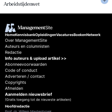
Arbeidstijdenwet
Home
Kennisbank
Opleidingen
Vacatures
Boeken
Netwerk
Over ManagementSite
Auteurs en columnisten
Redactie
Info auteurs & upload artikel >>
Abonneevoorwaarden
Code of conduct
Adverteren / contact
Copyrights
Afmelden
Aanmelden nieuwsbrief
(Gratis toegang tot de nieuwste artikelen)
Hoofdredactie
Prof. dr. Willem Mastenbroek