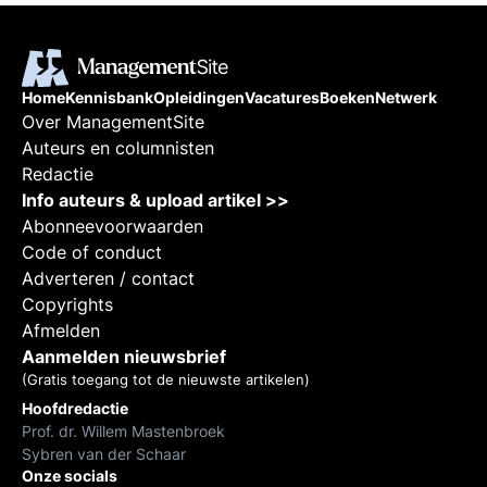
Home
Kennisbank
Opleidingen
Vacatures
Boeken
Netwerk
Over ManagementSite
Auteurs en columnisten
Redactie
Info auteurs & upload artikel >>
Abonneevoorwaarden
Code of conduct
Adverteren / contact
Copyrights
Afmelden
Aanmelden nieuwsbrief
(Gratis toegang tot de nieuwste artikelen)
Hoofdredactie
Prof. dr. Willem Mastenbroek
Sybren van der Schaar
Onze socials