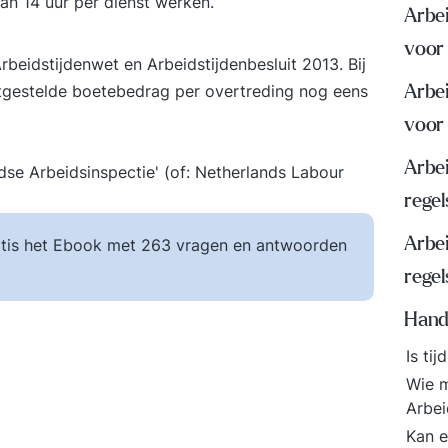
an 14 uur per dienst werken.
Arbei
voor
rbeidstijdenwet en Arbeidstijdenbesluit 2013. Bij
tgestelde boetebedrag per overtreding nog eens
Arbei
voor
Arbei
dse Arbeidsinspectie' (of: Netherlands Labour
regel
Arbei
tis het Ebook met 263 vragen en antwoorden
rege
Hand
Is tij
Wie m
Arbei
Kan e