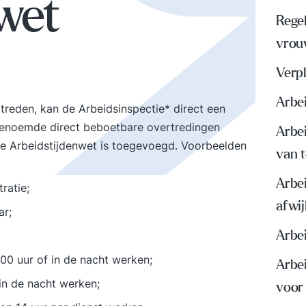
wet
Rege
vrou
Verp
Arbei
treden, kan de Arbeidsinspectie* direct een
ogenoemde direct beboetbare overtredingen
Arbei
ete Arbeidstijdenwet is toegevoegd. Voorbeelden
van 
Arbei
ratie;
afwi
ar;
Arbei
.00 uur of in de nacht werken;
Arbei
in de nacht werken;
voor