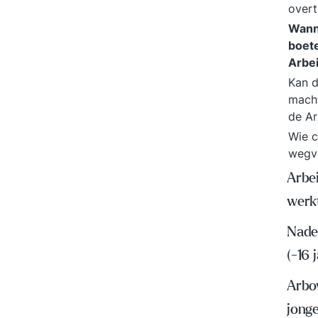
overt
Wanne
boete
Arbe
Kan d
macht
de Ar
Wie c
wegv
Arbei
werk
Nader
(-16 
Arbo
jong