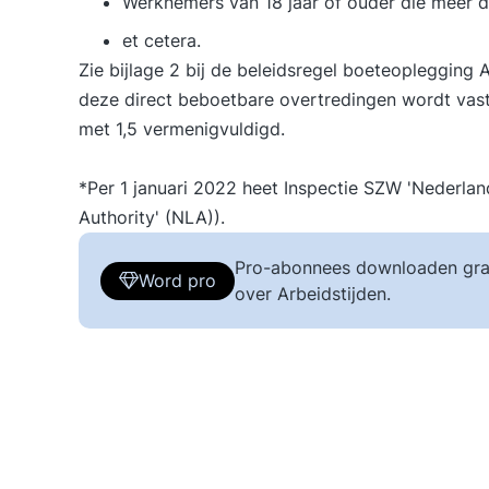
Werknemers van 18 jaar of ouder die meer d
et cetera.
Zie bijlage 2 bij de beleidsregel boeteoplegging A
deze direct beboetbare overtredingen wordt vas
met 1,5 vermenigvuldigd.
*Per 1 januari 2022 heet Inspectie SZW 'Nederlan
Authority' (NLA)).
Pro-abonnees downloaden gra
Word pro
over Arbeidstijden.