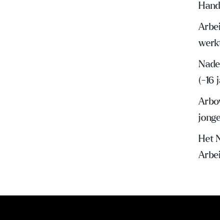
Hand
Arbei
werk
Nader
(-16 
Arbo
jong
Het 
Arbe