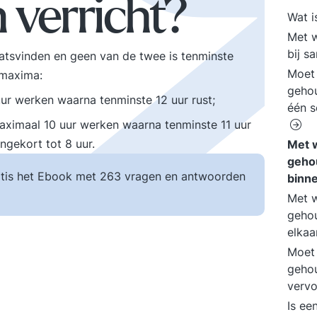
 verricht?
Wat 
Met w
bij 
atsvinden en geen van de twee is tenminste
Moet 
 maxima:
gehou
r werken waarna tenminste 12 uur rust;
één s
aximaal 10 uur werken waarna tenminste 11 uur
ngekort tot 8 uur.
Met 
gehou
tis het Ebook met 263 vragen en antwoorden
binne
Met w
gehou
elka
Moet 
gehou
verv
Is ee