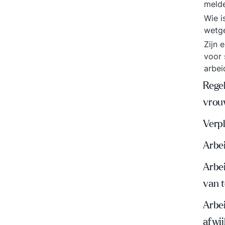
meld
Wie i
wetge
Zijn 
voor 
arbei
Rege
vrou
Verp
Arbei
Arbei
van 
Arbei
afwi