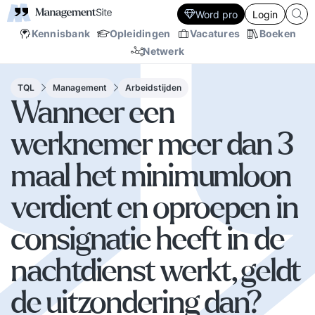
Word pro
Login
Kennisbank
Opleidingen
Vacatures
Boeken
Netwerk
TQL
Management
Arbeidstijden
Wanneer een
werknemer meer dan 3
maal het minimumloon
verdient en oproepen in
consignatie heeft in de
nachtdienst werkt, geldt
de uitzondering dan?