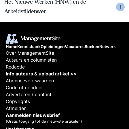
Het Nieuwe Werken (HNW) en de
Arbeidstijdenwet
Home
Kennisbank
Opleidingen
Vacatures
Boeken
Netwerk
Over ManagementSite
Auteurs en columnisten
Redactie
Info auteurs & upload artikel >>
Abonneevoorwaarden
Code of conduct
Adverteren / contact
Copyrights
Afmelden
Aanmelden nieuwsbrief
(Gratis toegang tot de nieuwste artikelen)
Hoofdredactie