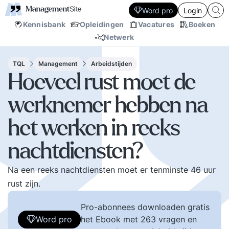
Word pro
Login
Kennisbank
Opleidingen
Vacatures
Boeken
Netwerk
TQL
Management
Arbeidstijden
Hoeveel rust moet de
werknemer hebben na
het werken in reeks
nachtdiensten?
Na een reeks nachtdiensten moet er tenminste 46 uur
rust zijn.
Pro-abonnees downloaden gratis
Word pro
het Ebook met 263 vragen en