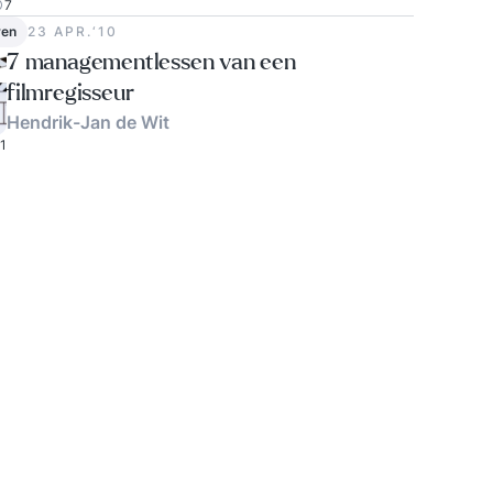
7
ven
23 APR.‘10
7 managementlessen van een
filmregisseur
Hendrik-Jan de Wit
1