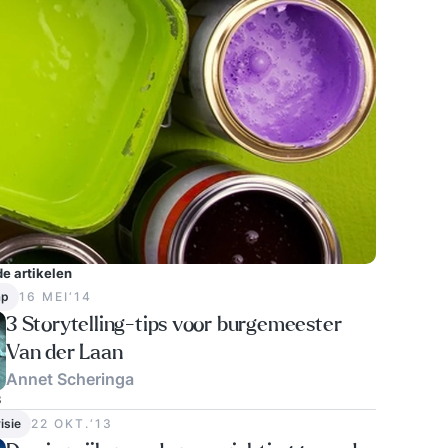
e artikelen
ap
16 MEI‘14
3 Storytelling-tips voor burgemeester
Van der Laan
Annet Scheringa
3
isie
22 OKT.‘13