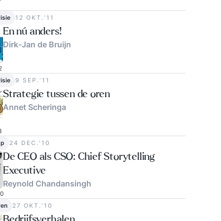
0
isie
12 OKT.‘11
En nú anders!
Dirk-Jan de Bruijn
2
isie
9 SEP.‘11
Strategie tussen de oren
Annet Scheringa
3
ap
24 DEC.‘10
De CEO als CSO: Chief Storytelling
Executive
Reynold Chandansingh
0
ven
27 OKT.‘10
Bedrijfsverhalen