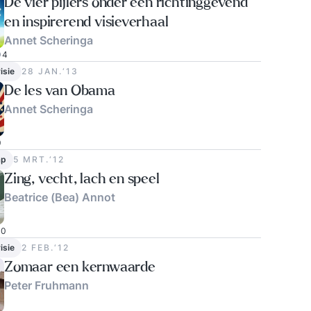
De vier pijlers onder een richtinggevend
en inspirerend visieverhaal
Annet Scheringa
4
isie
28 JAN.‘13
De les van Obama
Annet Scheringa
0
ap
5 MRT.‘12
Zing, vecht, lach en speel
Beatrice (Bea) Annot
10
isie
2 FEB.‘12
Zomaar een kernwaarde
Peter Fruhmann