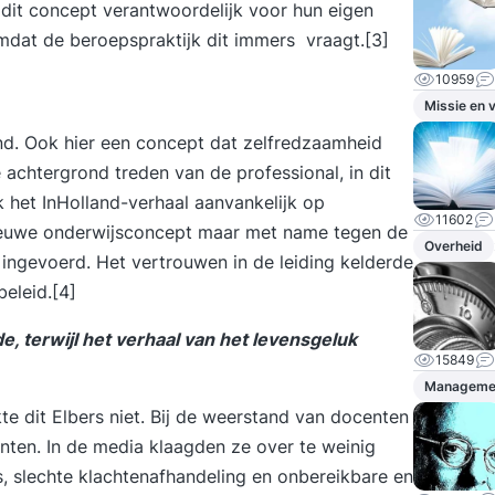
n dit concept verantwoordelijk voor hun eigen
mdat de beroepspraktijk dit immers vraagt.[3]
10959
Missie en v
end. Ook hier een concept dat zelfredzaamheid
e achtergrond treden van de professional, in dit
k het InHolland-verhaal aanvankelijk op
11602
 nieuwe onderwijsconcept maar met name tegen de
Overheid
ngevoerd. Het vertrouwen in de leiding kelderde
eleid.[4]
, terwijl het verhaal van het levensgeluk
15849
Managemen
kte dit Elbers niet. Bij de weerstand van docenten
ten. In de media klaagden ze over te weinig
, slechte klachtenafhandeling en onbereikbare en