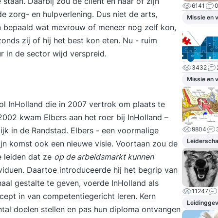
staan. Daarbij zou de cliënt en haar of zijn
6141
 zorg- en hulpverlening. Dus niet de arts,
Missie en v
en bepaald wat mevrouw of meneer nog zelf kon,
onds zij of hij het best kon eten. Nu - ruim
ur in de sector wijd verspreid.
3432
Missie en v
l InHolland die in 2007 vertrok om plaats te
2002 kwam Elbers aan het roer bij InHolland –
jk in de Randstad. Elbers - een voormalige
9804
Leidersch
ijn komst ook een nieuwe visie. Voortaan zou de
e leiden dat ze
op de arbeidsmarkt kunnen
viduen. Daartoe introduceerde hij het begrip van
aal gestalte te geven, voerde InHolland als
11247
ept in van competentiegericht leren. Kern
Leidingge
ntal doelen stellen en pas hun diploma ontvangen