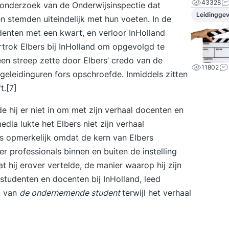
43328
onderzoek van de Onderwijsinspectie dat
Leidingge
n stemden uiteindelijk met hun voeten. In de
denten met een kwart, en verloor InHolland
rtrok Elbers bij InHolland om opgevolgd te
en streep zette door Elbers’ credo van de
11802
geleidinguren fors opschroefde. Inmiddels zitten
t.[7]
de hij er niet in om met zijn verhaal docenten en
dia lukte het Elbers niet zijn verhaal
 is opmerkelijk omdat de kern van Elbers
r professionals binnen en buiten de instelling
t hij erover vertelde, de manier waarop hij zijn
studenten en docenten bij InHolland, leed
l van
de ondernemende student
terwijl het verhaal