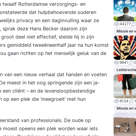
n twaalf Rotterdamse verzorgings- en
 constateerde dat hulpbehoevende ouderen
elijks privacy en een daginvulling waar ze
44277
g, sprak deze
Hans Becker
daarom zijn
Missie en v
ot deel niet effectief, stelde hij in zijn
mers gemiddeld tweeëneenhalf jaar na hun komst
 zou gaan richten op het menselijk geluk van de
9641
Leidersch
n van een nieuw verhaal dat handen en voeten
De meest in het oog springende zijn een ja-
an een cliënt – en de levensloopbestendige
op een plek die ‘meegroeit’ met hun
9134
Missie en v
weerstand van professionals. De oude op
e moest opeens een plek worden waar iets