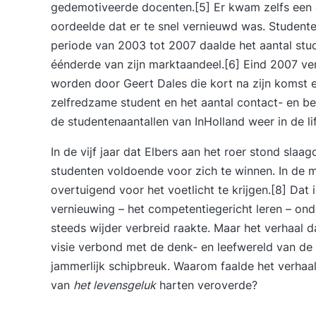
gedemotiveerde docenten.[5] Er kwam zelfs een 
oordeelde dat er te snel vernieuwd was. Studente
periode van 2003 tot 2007 daalde het aantal stu
éénderde van zijn marktaandeel.[6] Eind 2007 ve
worden door Geert Dales die kort na zijn komst e
zelfredzame student en het aantal contact- en be
de studentenaantallen van InHolland weer in de lif
In de vijf jaar dat Elbers aan het roer stond slaag
studenten voldoende voor zich te winnen. In de me
overtuigend voor het voetlicht te krijgen.[8] Dat
vernieuwing – het competentiegericht leren – onde
steeds wijder verbreid raakte. Maar het verhaal da
visie verbond met de denk- en leefwereld van de 
jammerlijk schipbreuk. Waarom faalde het verhaa
van
het levensgeluk
harten veroverde?