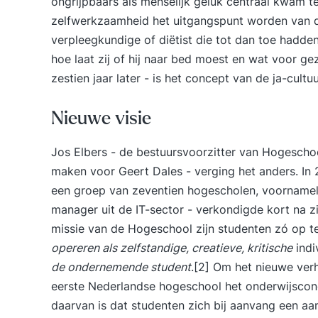
ongrijpbaars als menselijk geluk centraal kwam te 
zelfwerkzaamheid het uitgangspunt worden van de
verpleegkundige of diëtist die tot dan toe hadd
hoe laat zij of hij naar bed moest en wat voor gez
zestien jaar later - is het concept van de ja-cultu
Nieuwe visie
Jos Elbers - de bestuursvoorzitter van Hogeschoo
maken voor Geert Dales - verging het anders. In 
een groep van zeventien hogescholen, voornameli
manager uit de IT-sector - verkondigde kort na z
missie van de Hogeschool zijn studenten zó op t
opereren als zelfstandige, creatieve, kritische
indi
de ondernemende student
.[2] Om het nieuwe verh
eerste Nederlandse hogeschool het onderwijsconc
daarvan is dat studenten zich bij aanvang een aa