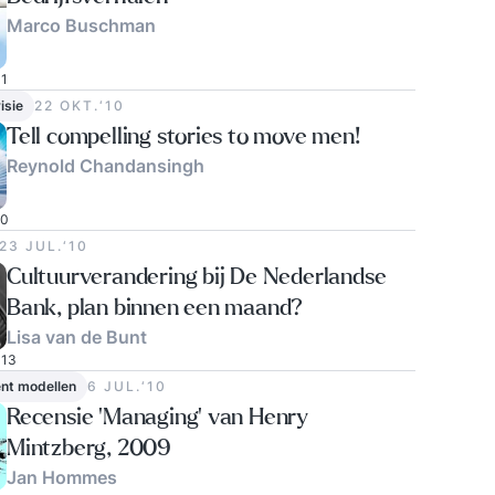
Marco Buschman
1
isie
22 OKT.‘10
Tell compelling stories to move men!
Reynold Chandansingh
0
23 JUL.‘10
Cultuurverandering bij De Nederlandse
Bank, plan binnen een maand?
Lisa van de Bunt
13
t modellen
6 JUL.‘10
Recensie 'Managing' van Henry
Mintzberg, 2009
Jan Hommes