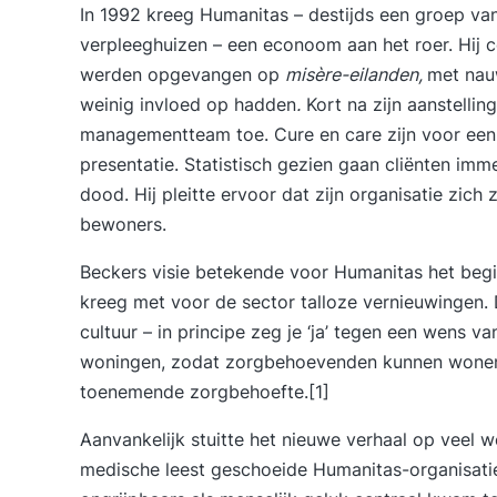
In 1992 kreeg Humanitas – destijds een groep va
verpleeghuizen – een econoom aan het roer. Hij
werden opgevangen op
misère-eilanden,
met nauw
weinig invloed op hadden
.
Kort na zijn aanstellin
managementteam toe. Cure en care zijn voor een gro
presentatie
. Statistisch gezien gaan cliënten im
dood. Hij pleitte ervoor dat zijn organisatie zich
bewoners.
Beckers visie betekende voor Humanitas het begi
kreeg met voor de sector talloze vernieuwingen. 
cultuur – in principe zeg je ‘ja’ tegen een wens v
woningen, zodat zorgbehoevenden kunnen wonen 
toenemende zorgbehoefte.[1]
Aanvankelijk stuitte het nieuwe verhaal op veel 
medische leest geschoeide Humanitas-organisati