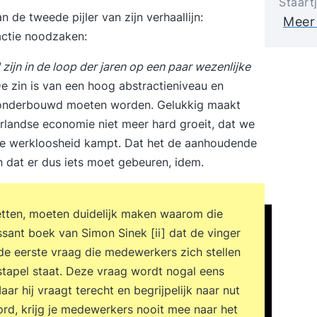
Staart
de tweede pijler van zijn verhaallijn:
Meer
 actie noodzaken:
ijn in de loop der jaren op een paar wezenlijke
De zin is van een hoog abstractieniveau en
e onderbouwd moeten worden. Gelukkig maakt
rlandse economie niet meer hard groeit, dat we
ge werkloosheid kampt. Dat het de aanhoudende
 En dat er dus iets moet gebeuren, idem.
etten, moeten duidelijk maken waarom die
ssant boek van Simon Sinek [ii] dat de vinger
s de eerste vraag die medewerkers zich stellen
stapel staat. Deze vraag wordt nogal eens
r hij vraagt terecht en begrijpelijk naar nut
rd, krijg je medewerkers nooit mee naar het