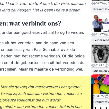
at klaar is voor de toekomst, die visie, daaraan
5273
Presentati
e lang zal heugen. Het is geen I have a dream.
den: wat verbindt ons?
s onder een goed visieverhaal terug te vinden:
23923
Leidersch
uit het verleden, aan de hand van een
s en een essay van Paul Schnabel over de
 heden met het recente verleden. Of die beide
n en of de gebeurtenissen uit het verleden dus
11247
rschillen. Maar hij maakte de verbinding wel.
Missie en v
n. Met als gevolg dat medewerkers het gevoel
 Terwijl zij zich daaraan verbonden voelen: ze
64522
 glorieuze toekomst die hun wordt
Presentati
og minder aan verbonden voelen. Het is in hun