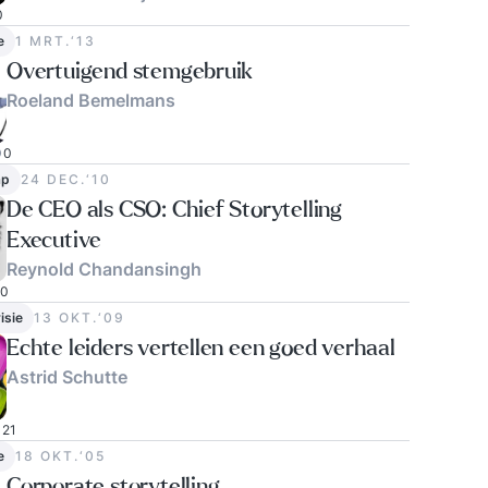
0
e
1 MRT.‘13
Overtuigend stemgebruik
Roeland Bemelmans
0
ap
24 DEC.‘10
De CEO als CSO: Chief Storytelling
Executive
Reynold Chandansingh
0
isie
13 OKT.‘09
Echte leiders vertellen een goed verhaal
Astrid Schutte
21
e
18 OKT.‘05
Corporate storytelling