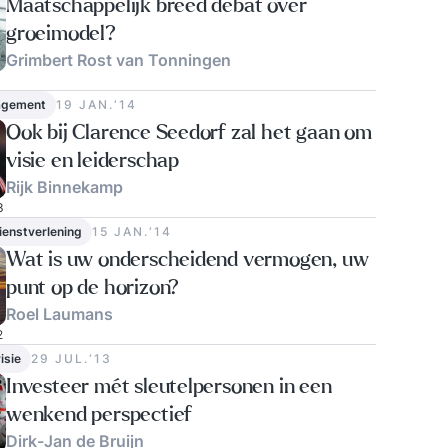
Maatschappelijk breed debat over
groeimodel?
Grimbert Rost van Tonningen
agement
19 JAN.‘14
Ook bij Clarence Seedorf zal het gaan om
visie en leiderschap
Rijk Binnekamp
3
dienstverlening
15 JAN.‘14
Wat is uw onderscheidend vermogen, uw
punt op de horizon?
Roel Laumans
2
isie
29 JUL.‘13
Investeer mét sleutelpersonen in een
wenkend perspectief
Dirk-Jan de Bruijn