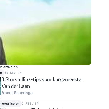
e artikelen
ap
16 MEI‘14
3 Storytelling-tips voor burgemeester
Van der Laan
Annet Scheringa
3
n organiseren
9 FEB.‘14