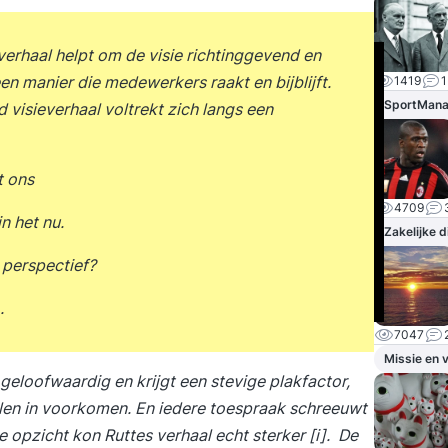
 verhaal helpt om de visie richtinggevend en
en manier die medewerkers raakt en bijblijft.
1419
1
SportMan
visieverhaal voltrekt zich langs een
t ons
4709
n het nu.
Zakelijke 
 perspectief?
.
7047
Missie en v
eloofwaardig en krijgt een stevige plakfactor,
halen in voorkomen. En iedere toespraak schreeuwt
te opzicht kon Ruttes verhaal echt sterker [i]. De