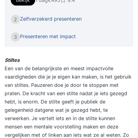
Bekijk
1 dag
€495
9.4
telefoon grijpen. Weer een standaard
PowerPoint… zucht. Dat kan anders. Goede
Zelfverzekerd presenteren
2
sprekers vertellen verhalen. Ze nemen hun
publiek mee, boeien van begin tot eind en zorgen
Presenteren met impact
3
dat de boodschap blijft hangen. Na deze training
kun jij dat ook. Transformeer je presentaties van
droge powerpoint naar een fascinerend verhaal.
Stiltes
In deze hands-on training leer je hoe je zelfs de
Een van de belangrijkste en meest impactvolle
meest technische informatie omzet in boeiende
vaardigheden die je je eigen kan maken, is het gebruik
verhalen die blijven hangen. Dit is de training
van stiltes. Pauzeren doe je door te stoppen met
voor jou als... Je regelmatig presenteert aan je
praten. De kracht van een stilte nadat je iets gezegd
team, klanten of management Je merkt dat
hebt, is enorm. De stilte geeft je publiek de
mensen afhaken of je presentaties te langdradig
gelegenheid datgene wat je gezegd hebt, te
vinden Bang bent dingen te vergeten of juist
verwerken. Je vertelt iets en in de stilte kunnen
teveel zaken erbij haalt Je boodschap niet altijd
mensen een mentale voorstelling maken en deze
goed overkomt of blijft hangen Wat levert het je
vergelijken met of linken aan iets wat ze al weten. Zo