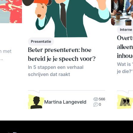
Intern
Overt
Presentatie
allee
Beter presenteren: hoe
n met
inhou
bereid je je speech voor?
Wat is 
de
In 5 stappen een verhaal
je die?'
 Geen
schrijven dat raakt
566
Martina Langeveld
0