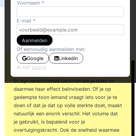
Voornaam
E-mail
Aanmelden
Of eenvoudig aanmelden met:
Google
Linkedin
De wijze waarop je spreekt is van groot
Al lid?
Log in
belang bij het overbrengen van je boodschap.
Er zijn verschillende factoren die je stem en
daarmee haar effect beïnvloeden. Of je op
gedempte toon iemand vraagt iets voor je te
doen of dat je dat op volle sterkte doet, maakt
natuurlijk een enorm verschil. Het volume dat
je gebruikt, is bepalend voor je
overtuigingskracht. Ook de snelheid waarmee