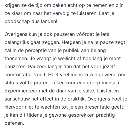
op? Na deze training hangt je publiek aan je
krijgen ze de tijd om zaken echt op te nemen en zijn
lippen – zelfs aan het einde van een lange
ze klaar om naar het vervolg te luisteren. Laat je
vergaderdag. Je spreekt met zelfvertrouwen,
boodschap dus landen!
brengt je boodschap overtuigend over en merkt
Overigens kun je ook pauzeren vóórdat je iets
dat mensen écht luisteren. Presenteren wordt
belangrijks gaat zeggen. Hetgeen je na je pauze zegt,
leuk (ja, echt)! Presentatietraining met veel
zal in de perceptie van je publiek aan belang
persoonlijke aandacht Deze training is praktisch,
toenemen. Je vraagt je wellicht af hoe lang je moet
interactief en direct toepasbaar. Je werkt aan je
pauzeren. Pauzeer langer dan dat het voor jezelf
eigen casus en krijgt veel persoonlijke feedback.
comfortabel voelt. Heel veel mensen zijn gewend om
De groep is klein (max. 6 deelnemers), zodat je
stiltes vol te praten, zeker voor een groep mensen.
volop kunt oefenen. Geen droge theorie, maar
Experimenteer met de duur van je stilte. Luister en
échte verhalen die je presentaties
aanschouw het effect in de praktijk. Overigens hoef je
transformeren.Aan het eind van de dag ga je naar
hiervoor niet te wachten tot je een presentatie geeft;
huis met een krachtige presentatie die je meteen
je kan dit tijdens je gewone gesprekken prachtig
kunt gebruiken. Klaar om impact te maken met je
oefenen.
verhaal? "Vanaf de eerste minuut weet Erik
tijdens de cursus presenteren je aandacht vast te