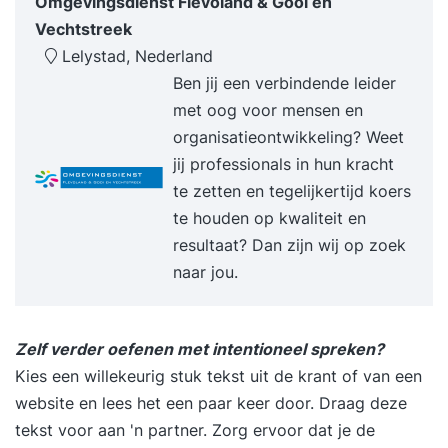
Omgevingsdienst Flevoland & Gooi en
ervaren we het, welke boodschap horen we, wat
Vechtstreek
is goed, wat kan beter? We kijken naar je
Lelystad, Nederland
lichaamstaal, stemgebruik, gebaren, in- en uit het
Ben jij een verbindende leider
verhaal stappen, interactie met je publiek, etc.
met oog voor mensen en
Maar bovenal hoe ben je ECHT en overtuigend. Ik
organisatieontwikkeling? Weet
help je uit die stijve 'presentatiemodus' te
jij professionals in hun kracht
stappen, zodat je authentiek presenteert. Deze
te zetten en tegelijkertijd koers
gerichte persoonlijke feedback verandert je
te houden op kwaliteit en
ingesleten presentatiestijl: je zult merken dat
resultaat? Dan zijn wij op zoek
mensen ineens écht naar je luisteren!
naar jou.
Experimenteren, proberen, oefenen De hele
training is een mengelmoes van theorie,
voorbeelden zien en horen, je verhaal bijschaven,
Zelf verder oefenen met intentioneel spreken?
zelf uitproberen en veel oefenen. Je werkt aan
Kies een willekeurig stuk tekst uit de krant of van een
een eigen presentatie die je ooit gaf, of
website en lees het een paar keer door. Draag deze
binnenkort zult geven. Bij de oefeningen krijg je
tekst voor aan 'n partner. Zorg ervoor dat je de
soms de vraag om iets nog eens opnieuw te