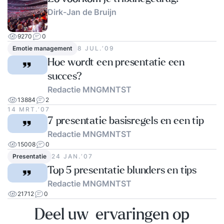
Dirk-Jan de Bruijn
9270
0
Emotie management
8 JUL.‘09
Hoe wordt een presentatie een
succes?
Redactie MNGMNTST
13884
2
14 MRT.‘07
7 presentatie basisregels en een tip
Redactie MNGMNTST
15008
0
Presentatie
24 JAN.‘07
Top 5 presentatie blunders en tips
Redactie MNGMNTST
21712
0
Deel uw ervaringen op