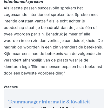
Intentioneel spreken
houden. Zijn verhalen roepen veel herkenning op.
Als laatste passen succesvolle sprekers het
De tips zijn duidelijk. Hier kan ik wel wat mee.
zogenaamde intentioneel spreken toe. Spreken met
Mijn hoofd tolt alweer van de ideeën. Absolute
intentie ontstaat vanzelf als je echt achter je
aanrader!" -- Nicole Gout, Nationale-
boodschap staat; je benadrukt dan de juiste één of
Nederlanden Inhoud van de training Je zie
twee woorden per zin. Benadruk je meer of alle
voorbeelden, past gemakkelijk de storytelling- en
woorden in een zin dan verlies je aan duidelijkheid. De
presentatietheorie toe in kleine opdrachten en
nadruk op woorden in een zin verandert de betekenis.
werkt daarbij aan een eigen casus. Aan bod komt
Kijk maar eens hoe de betekenis van de volgende zin
ondermeer: Wat is storytelling en waarom werkt
verandert afhankelijk van de plaats waar je de
het zo goed? Overtuigend presenteren: begin bij
klemtoon legt: ‘Slimme mensen bepalen hun toekomst
het begin Op zoek naar een goed verhaal om je
door een bewuste voorbereiding.’
boodschap over te brengen Hoe maak je het
Betoverend, Overtuigend en Onvergetelijk? Het
Vacature
verhaal slim integreren je presentatie Boeiend
vertellen Heel veel experimenteren en oefenen!
Teammanager Informatie & Kwaliteit
Je krijgt feedback van de groep en van mij: hoe