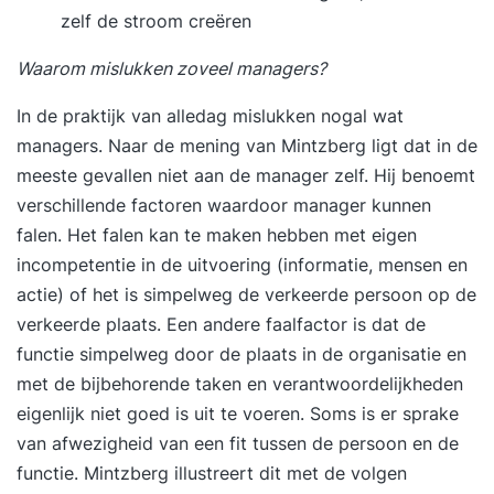
inleidingen, praktische opdrachten en
zelf de stroom creëren
reflectiemomenten die direct toepasbaar zijn in je
werk. Tussen de twee trainingsdagen door pas je
Waarom mislukken zoveel managers?
het geleerde meteen toe in de praktijk. Tijdens de
In de praktijk van alledag mislukken nogal wat
tweede bijeenkomst bespreek je samen met de
managers. Naar de mening van Mintzberg ligt dat in de
trainer en de groep je ervaringen, inzichten en
meeste gevallen niet aan de manager zelf. Hij benoemt
resultaten. Je sluit de training af met een
verschillende factoren waardoor manager kunnen
persoonlijke eindevaluatie en een concreet
falen. Het falen kan te maken hebben met eigen
actieplan voor de periode daarna. Stap 3. Een
incompetentie in de uitvoering (informatie, mensen en
jaar lang toegang tot het Online Learning
actie) of het is simpelweg de verkeerde persoon op de
Platform Vanaf de eerste trainingsdag krijg je
verkeerde plaats. Een andere faalfactor is dat de
toegang tot het YEARTH Online Learning
functie simpelweg door de plaats in de organisatie en
Platform. Hier vind je verdiepende artikelen,
met de bijbehorende taken en verantwoordelijkheden
opdrachten en tools om het geleerde direct toe
eigenlijk niet goed is uit te voeren. Soms is er sprake
te passen. Je leert waar en wanneer het jou
van afwezigheid van een fit tussen de persoon en de
uitkomt via de YEARTH app, je tablet of
functie. Mintzberg illustreert dit met de volgen
computer. Zo haal je het maximale resultaat uit je