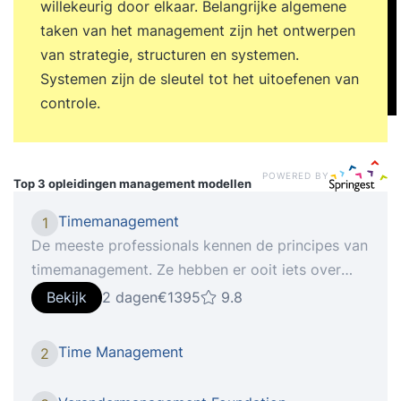
willekeurig door elkaar. Belangrijke algemene
taken van het management zijn het ontwerpen
van strategie, structuren en systemen.
Systemen zijn de sleutel tot het uitoefenen van
controle.
POWERED BY
Top 3 opleidingen
management modellen
Timemanagement
1
De meeste professionals kennen de principes van
timemanagement. Ze hebben er ooit iets over
gelezen of zelfs een training gevolgd. Toch
Bekijk
2 dagen
€1395
9.8
vervallen velen na korte tijd weer in hun oude
werkpatronen. De reden? Ze richten zich op trucs
Time Management
2
en tools in plaats van op gedrag. In de training
‘Timemanagement’ leer je niet wat je hóórt te