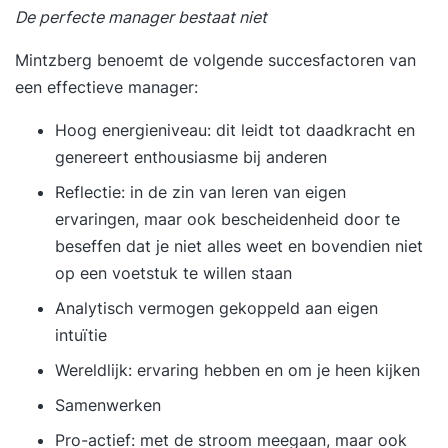
De perfecte manager bestaat niet
training en opstellen van een persoonlijk
praktijkgericht actieplan. 17:00 uur Einde training
Mintzberg benoemt de volgende succesfactoren van
Je training in 3 stappen Stap 1. Je start met een
een effectieve manager:
persoonlijke intake Voorafgaand aan de training
vul je een online intake in. Wil je liever je
Hoog energieniveau: dit leidt tot daadkracht en
persoonlijke leerdoelen toelichten? Dan plannen
genereert enthousiasme bij anderen
we graag een telefonisch intakegesprek met je in.
Reflectie: in de zin van leren van eigen
Op basis van je leerdoelen, achtergrond en
ervaringen, maar ook bescheidenheid door te
aandachtspunten plaatsen we je in een
beseffen dat je niet alles weet en bovendien niet
trainingsgroep met vergelijkbare professionals.
op een voetstuk te willen staan
Zo sluit de training optimaal aan op jouw situatie
Analytisch vermogen gekoppeld aan eigen
en ontwikkelbehoefte. Stap 2. Je volgt een
intuïtie
inspirerende en praktijkgerichte training De
Wereldlijk: ervaring hebben en om je heen kijken
tweedaagse training Timemanagement wordt
verspreid over twee weken gegeven. De
Samenwerken
trainingsdagen bestaan uit inspirerende
Pro-actief: met de stroom meegaan, maar ook