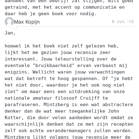
aandeel van een bedrijf zal stijgen, mits goed
getraind, met het accent op communicatie en
daar heb je geen boek voor nodig.
Max Kopijn
6 JUL.‘10
Jan,
hoewel ik het boek niet zelf gelezen heb,
lijkt het me gezien jouw recensie zeer
interessant. Jouw teleurstelling over de
eventuele "bruikbaarheid" ervan verbaast mij
enigzins. Wellicht waren jouw verwachtingen
wat dat betreft te hoog gespannen. Of "je hebt
het niet door, waardoor je het ook nog niet
ziet" om maar eens een uitdrukking van onze
nationale amateur filosoof Cruijff te
parafraseren. Mintzberg is een wat abstractere
denker dan de wat meer toegankelijke John
Kotter, die door velen aanbeden wordt omdat ze
waarschijnlijk denken dat ze met zijn recepten
zelf ook echte verandermanagers zullen worden.
Mintzberg lijkt volgens jouw recensie meer de