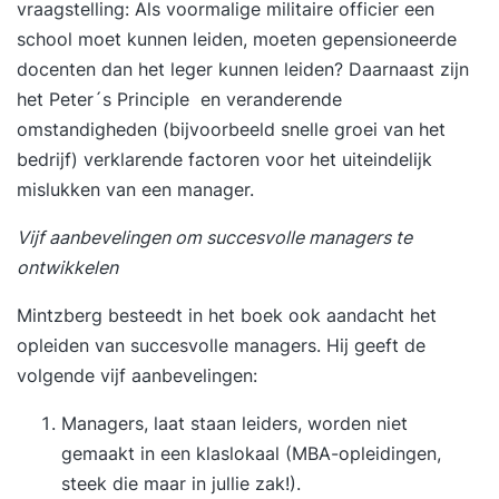
vraagstelling: Als voormalige militaire officier een
training en pas je het geleerde duurzaam toe in je
school moet kunnen leiden, moeten gepensioneerde
dagelijkse praktijk. Over je trainer De training
docenten dan het leger kunnen leiden? Daarnaast zijn
wordt verzorgd door een ervaren trainer met
het Peter´s Principle en veranderende
ruime praktijkervaring. Onze trainers combineren
omstandigheden (bijvoorbeeld snelle groei van het
kennis, analytisch vermogen en een scherp
bedrijf) verklarende factoren voor het uiteindelijk
observatievermogen met een persoonlijke en
mislukken van een manager.
positieve aanpak. Ze confronteren op een
respectvolle manier, dagen je uit en helpen je om
Vijf aanbevelingen om succesvolle managers te
het maximale uit jezelf te halen.
ontwikkelen
Mintzberg besteedt in het boek ook aandacht het
opleiden van succesvolle managers. Hij geeft de
volgende vijf aanbevelingen:
Managers, laat staan leiders, worden niet
gemaakt in een klaslokaal (MBA-opleidingen,
steek die maar in jullie zak!).