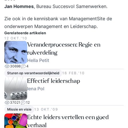
Jan Hommes
, Bureau Succesvol Samenwerken.
Zie ook in de kennisbank van ManagementSite de
onderwerpen
Management
en
Leiderschap
.
Gerelateerde artikelen
12 OKT.‘10
Veranderprocessen: Regie en
rolverdeling
Hella Petit
30698
4
Sturen op verantwoordelijkheid
16 FEB.‘10
Effectief leiderschap
Iena Pol
37021
12
Missie en visie
13 OKT.‘09
Echte leiders vertellen een goed
verhaal