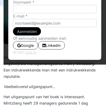
Voornaam
E-mail
Aanmelden
Of eenvoudig aanmelden met:
Google
Linkedin
Al lid?
Log in
Iedereen die geïnteresseerd is in organisatiekunde kent
ongetwijfeld managementgoeroe Henry Mintzberg.
Een indrukwekkende man met een indrukwekkende
reputatie.
Veelbelovend uitgangspunt…
Het uitgangspunt van het boek is interessant.
Mintzberg heeft 29 managers gedurende 1 dag