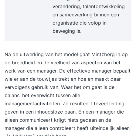
verandering, talentontwikkeling
tools voor directe toepassing in je werk.
en samenwerking binnen een
Resultaat Na deze training weet je hoe je een
organisatie die volop in
optimaal productiviteitsritme creëert. Je hebt
beweging is.
overzicht, focus en controle over je werk. Je
werkt met meer impact en minder stress. Ook
weet je bewust te communiceren tijdens kritieke
Na de uitwerking van het model gaat Mintzberg in op
momenten en vergroot je invloed in uitdagende
de breedheid en de veelheid van aspecten van het
situaties. Je boekt zichtbaar betere resultaten en
werk van een manager. De effectieve manager bepaalt
ervaart meer energie en voldoening in je werk.
wie er aan de touwtjes trekt en hoe en maakt daar
Programma Dag 1 09:30 uur Start training Wat
vervolgens gebruik van. Waar het om gaat is de
effectief timemanagement werkelijk is en wat het
balans, het evenwicht tussen alle
van jou vraagt. Inzicht in hoe jij je tijd momenteel
managementactiviteiten. Zo resulteert teveel leiding
besteedt en waar winst te behalen is.
geven in een inhoudsloze baan. En een manager die
Energiegevers en energievreters: waar laad je van
alleen communiceert krijgt niets gedaan en de
op en waar loop je leeg. De relatie tussen
manager die alleen controleert heeft uiteindelijk alleen
aandacht, focus en prestaties. Herkennen en