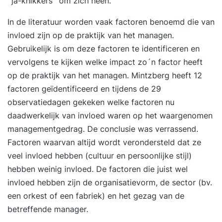
´ja-knikkers´ om zich heen.
doorbreken van belemmerende denk- en
gedragspatronen. Prioriteiten stellen op basis van
In de literatuur worden vaak factoren benoemd die van
impact in plaats van urgentie. Regie nemen over
invloed zijn op de praktijk van het managen.
je agenda, taken en verwachtingen. Formuleren
Gebruikelijk is om deze factoren te identificeren en
van persoonlijke leerdoelen en actiepunten voor
vervolgens te kijken welke impact zo´n factor heeft
de komende periode. 17:00 uur Einde training
op de praktijk van het managen. Mintzberg heeft 12
Dag 2 09:30 uur Start training Terugkoppeling op
factoren geïdentificeerd en tijdens de 29
de tussenliggende periode en behaalde
observatiedagen gekeken welke factoren nu
resultaten. Afrekenen met tijdverspillers,
daadwerkelijk van invloed waren op het waargenomen
onderbrekingen en uitstelgedrag. Omgaan met
managementgedrag. De conclusie was verrassend.
werkdruk en stress zonder productiviteit te
Factoren waarvan altijd wordt verondersteld dat ze
verliezen. Grenzen stellen en effectief
veel invloed hebben (cultuur en persoonlijke stijl)
verwachtingsmanagement. Focus houden in een
hebben weinig invloed. De factoren die juist wel
dynamische en veeleisende werkomgeving.
invloed hebben zijn de organisatievorm, de sector (bv.
Helder en daadkrachtig communiceren over
een orkest of een fabriek) en het gezag van de
prioriteiten en keuzes. Borgen van nieuw gedrag
betreffende manager.
voor duurzame effectiviteit. Evaluatie van de