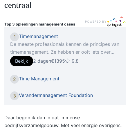
centraal
POWERED BY
Top 3 opleidingen
management cases
Timemanagement
1
De meeste professionals kennen de principes van
timemanagement. Ze hebben er ooit iets over
gelezen of zelfs een training gevolgd. Toch
Bekijk
2 dagen
€1395
9.8
vervallen velen na korte tijd weer in hun oude
werkpatronen. De reden? Ze richten zich op trucs
Time Management
2
en tools in plaats van op gedrag. In de training
‘Timemanagement’ leer je niet wat je hóórt te
Verandermanagement Foundation
3
doen, maar ontdek je hoe jíj omgaat met tijd,
focus en prioriteiten. Je krijgt inzicht in je eigen
gedragspatronen en leert hoe je vanuit
Daar begon ik dan in dat immense
bewustzijn structureel effectiever wordt. Een
bedrijfsverzamelgebouw. Met veel energie overigens.