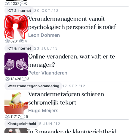
4027
0
ICT & Internet
30 OKT.‘13
Verandermanagement vanuit
psychologisch perspectief is naïef
Leon Dohmen
6201
4
ICT & Internet
23 JUL.‘13
Online veranderen, wat valt er te
managen?
Peter Vlaanderen
13426
3
Weerstand tegen verandering
17 SEP.‘12
Verandermetaforen schieten
schromelijk tekort
Hugo Meijers
11717
5
Klantgerichtheid
5 JUN.‘12
In 3 maanden de klantgerichtheid