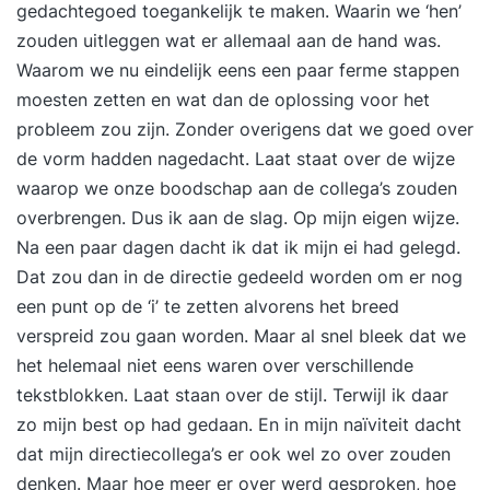
gedachtegoed toegankelijk te maken. Waarin we ‘hen’
trainer en de groep je ervaringen, inzichten en
zouden uitleggen wat er allemaal aan de hand was.
resultaten. Je sluit de training af met een
Waarom we nu eindelijk eens een paar ferme stappen
persoonlijke eindevaluatie en een concreet
moesten zetten en wat dan de oplossing voor het
actieplan voor de periode daarna. Stap 3. Een
probleem zou zijn. Zonder overigens dat we goed over
jaar lang toegang tot het Online Learning
de vorm hadden nagedacht. Laat staat over de wijze
Platform Vanaf de eerste trainingsdag krijg je
waarop we onze boodschap aan de collega’s zouden
toegang tot het YEARTH Online Learning
overbrengen. Dus ik aan de slag. Op mijn eigen wijze.
Platform. Hier vind je verdiepende artikelen,
Na een paar dagen dacht ik dat ik mijn ei had gelegd.
opdrachten en tools om het geleerde direct toe
Dat zou dan in de directie gedeeld worden om er nog
te passen. Je leert waar en wanneer het jou
een punt op de ‘i’ te zetten alvorens het breed
uitkomt via de YEARTH app, je tablet of
verspreid zou gaan worden. Maar al snel bleek dat we
computer. Zo haal je het maximale resultaat uit je
het helemaal niet eens waren over verschillende
training en pas je het geleerde duurzaam toe in je
tekstblokken. Laat staan over de stijl. Terwijl ik daar
dagelijkse praktijk. Over je trainer De training
zo mijn best op had gedaan. En in mijn naïviteit dacht
wordt verzorgd door een ervaren trainer met
dat mijn directiecollega’s er ook wel zo over zouden
ruime praktijkervaring. Onze trainers combineren
denken. Maar hoe meer er over werd gesproken, hoe