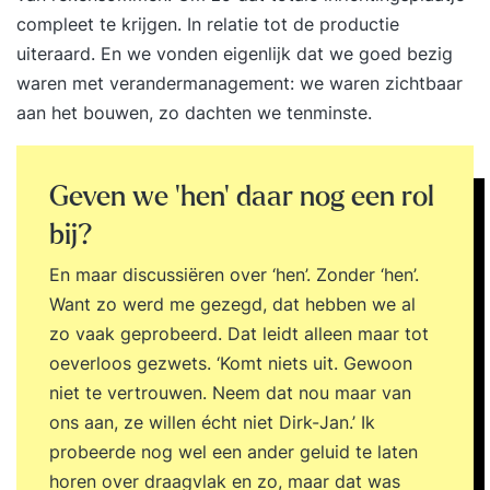
werkt met meer impact en minder stress. Ook
compleet te krijgen. In relatie tot de productie
weet je bewust te communiceren tijdens kritieke
uiteraard. En we vonden eigenlijk dat we goed bezig
momenten en vergroot je invloed in uitdagende
waren met
verandermanagement
: we waren zichtbaar
situaties. Je boekt zichtbaar betere resultaten en
aan het bouwen, zo dachten we tenminste.
ervaart meer energie en voldoening in je werk.
Programma Dag 1 09:30 uur Start training Wat
effectief timemanagement werkelijk is en wat het
Geven we ‘hen’ daar nog een rol
van jou vraagt. Inzicht in hoe jij je tijd momenteel
bij?
besteedt en waar winst te behalen is.
En maar discussiëren over ‘hen’. Zonder ‘hen’.
Energiegevers en energievreters: waar laad je van
Want zo werd me gezegd, dat hebben we al
op en waar loop je leeg. De relatie tussen
zo vaak geprobeerd. Dat leidt alleen maar tot
aandacht, focus en prestaties. Herkennen en
oeverloos gezwets. ‘Komt niets uit. Gewoon
doorbreken van belemmerende denk- en
niet te vertrouwen. Neem dat nou maar van
gedragspatronen. Prioriteiten stellen op basis van
ons aan, ze willen écht niet Dirk-Jan.’ Ik
impact in plaats van urgentie. Regie nemen over
probeerde nog wel een ander geluid te laten
je agenda, taken en verwachtingen. Formuleren
horen over draagvlak en zo, maar dat was
van persoonlijke leerdoelen en actiepunten voor