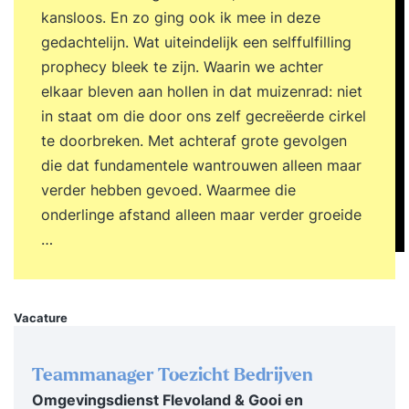
kansloos. En zo ging ook ik mee in deze
de komende periode. 17:00 uur Einde training
gedachtelijn. Wat uiteindelijk een selffulfilling
Dag 2 09:30 uur Start training Terugkoppeling op
prophecy bleek te zijn. Waarin we achter
de tussenliggende periode en behaalde
elkaar bleven aan hollen in dat muizenrad: niet
resultaten. Afrekenen met tijdverspillers,
in staat om die door ons zelf gecreëerde cirkel
onderbrekingen en uitstelgedrag. Omgaan met
te doorbreken. Met achteraf grote gevolgen
werkdruk en stress zonder productiviteit te
die dat fundamentele wantrouwen alleen maar
verliezen. Grenzen stellen en effectief
verder hebben gevoed. Waarmee die
verwachtingsmanagement. Focus houden in een
onderlinge afstand alleen maar verder groeide
dynamische en veeleisende werkomgeving.
…
Helder en daadkrachtig communiceren over
prioriteiten en keuzes. Borgen van nieuw gedrag
voor duurzame effectiviteit. Evaluatie van de
training en opstellen van een persoonlijk
Vacature
praktijkgericht actieplan. 17:00 uur Einde training
Je training in 3 stappen Stap 1. Je start met een
Teammanager Toezicht Bedrijven
persoonlijke intake Voorafgaand aan de training
Omgevingsdienst Flevoland & Gooi en