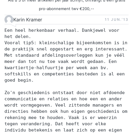
Als u 3 of meer artikelen per jaar schrijft, ontvangt u een gratis
pro-abonnement twv €200,--
Karin Kramer
11 JUN.‘13
Een heel herkenbaar verhaal. Dankjewel voor
het delen.
Vooral tip5: kleinschalige bijeenkomsten is in
de praktijk snel opgestart en erg interessant.
Met standaard afdelingsoverleggen kun je véél
meer dan tot nu toe vaak wordt gedaan. Een
kwartiertje-halfuurtje per week aan bv.
softskills en competenties besteden is al een
goed begin.
Zo'n geschiedenis ontstaat door niet afdoende
communicatie en relaties en hoe een en ander
wordt vormgegeven. Veel zittende managers en
directies hebben ook hun eigen geschiedenis om
rekening mee te houden. Vaak is er weerzin
tegen verandering. Dat heeft voor elke
individu betekenis en laat zich op een eigen