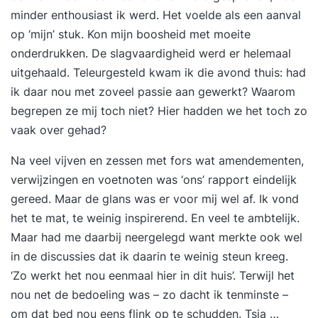
kennis, analytisch vermogen en een scherp
minder enthousiast ik werd. Het voelde als een aanval
observatievermogen met een persoonlijke en
op ‘mijn’ stuk. Kon mijn boosheid met moeite
positieve aanpak. Ze confronteren op een
onderdrukken. De slagvaardigheid werd er helemaal
respectvolle manier, dagen je uit en helpen je om
uitgehaald. Teleurgesteld kwam ik die avond thuis: had
het maximale uit jezelf te halen.
ik daar nou met zoveel passie aan gewerkt? Waarom
begrepen ze mij toch niet? Hier hadden we het toch zo
vaak over gehad?
Na veel vijven en zessen met fors wat amendementen,
verwijzingen en voetnoten was ‘ons’ rapport eindelijk
gereed. Maar de glans was er voor mij wel af. Ik vond
het te mat, te weinig inspirerend. En veel te ambtelijk.
Maar had me daarbij neergelegd want merkte ook wel
in de discussies dat ik daarin te weinig steun kreeg.
‘Zo werkt het nou eenmaal hier in dit huis’. Terwijl het
nou net de bedoeling was – zo dacht ik tenminste –
om dat bed nou eens flink op te schudden. Tsja …