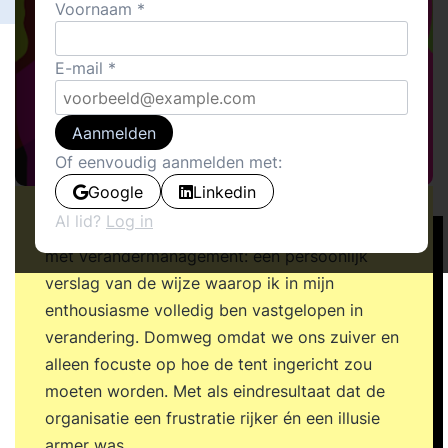
Voornaam
E-mail
Aanmelden
Of eenvoudig aanmelden met:
Google
Linkedin
Al lid?
Log in
Dit artikel is gebaseerd op mijn eigen ervaring
met verandermanagement: een persoonlijk
verslag van de wijze waarop ik in mijn
enthousiasme volledig ben vastgelopen in
verandering. Domweg omdat we ons zuiver en
alleen focuste op hoe de tent ingericht zou
moeten worden. Met als eindresultaat dat de
organisatie een frustratie rijker én een illusie
armer was …