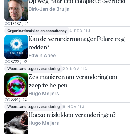
Op weg naar een compacte overheid
Dirk-Jan de Bruijn
13137
1
Organisatieadvies en consultancy
6 FEB.‘14
Kan de verandermanager Polare nog
redden?
Edwin Abee
3722
2
Weerstand tegen verandering
20 NOV.‘13
Zes manieren om verandering om
zeep te helpen
Hugo Meijers
9991
2
Weerstand tegen verandering
6 NOV.‘13
Hoezo mislukken veranderingen?
Hugo Meijers