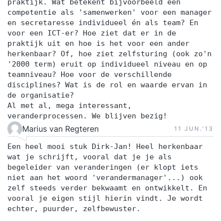
praktijk. Wat betekent bijvoorbeeld een
competentie als 'samenwerken' voor een manager
en secretaresse individueel én als team? En
voor een ICT-er? Hoe ziet dat er in de
praktijk uit en hoe is het voor een ander
herkenbaar? Of, hoe ziet zelfsturing (ook zo'n
'2000 term) eruit op individueel niveau en op
teamniveau? Hoe voor de verschillende
disciplines? Wat is de rol en waarde ervan in
de organisatie?
Al met al, mega interessant,
veranderprocessen. We blijven bezig!
Marius van Regteren
11 JUN.‘13
Een heel mooi stuk Dirk-Jan! Heel herkenbaar
wat je schrijft, vooral dat je je als
begeleider van veranderingen (er klopt iets
niet aan het woord 'verandermanager'...) ook
zelf steeds verder bekwaamt en ontwikkelt. En
vooral je eigen stijl hierin vindt. Je wordt
echter, puurder, zelfbewuster.