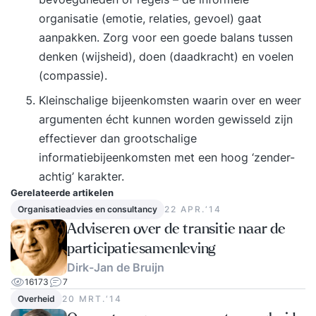
organisatie (emotie, relaties, gevoel) gaat
aanpakken. Zorg voor een goede balans tussen
denken (wijsheid), doen (daadkracht) en voelen
(compassie).
Kleinschalige bijeenkomsten waarin over en weer
argumenten écht kunnen worden gewisseld zijn
effectiever dan grootschalige
informatiebijeenkomsten met een hoog ‘zender-
achtig’ karakter.
Gerelateerde artikelen
Organisatieadvies en consultancy
22 APR.‘14
Adviseren over de transitie naar de
participatiesamenleving
Dirk-Jan de Bruijn
16173
7
Overheid
20 MRT.‘14