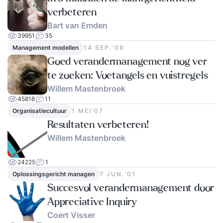
verbeteren
Bart van Emden
39951
35
Management modellen
14 SEP.‘09
Goed verandermanagement nog ver
te zoeken: Voetangels en vuistregels
Willem Mastenbroek
45818
11
Organisatiecultuur
1 MEI‘07
Resultaten verbeteren!
Willem Mastenbroek
24225
1
Oplossingsgericht managen
7 JUN.‘01
Succesvol verandermanagement door
Appreciative Inquiry
Coert Visser