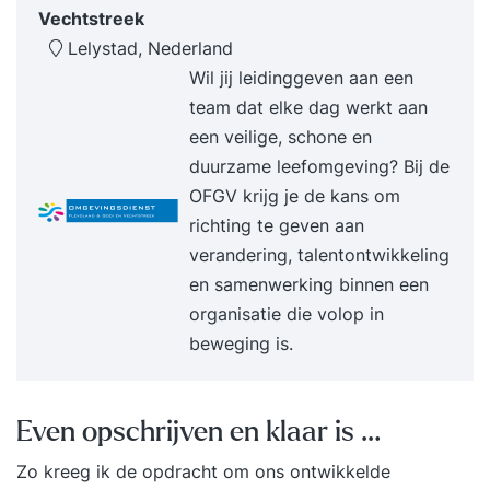
vul je een online intake in. Wil je liever je
Vechtstreek
persoonlijke leerdoelen toelichten? Dan plannen
Lelystad, Nederland
we graag een telefonisch intakegesprek met je in.
Wil jij leidinggeven aan een
Op basis van je leerdoelen, achtergrond en
team dat elke dag werkt aan
aandachtspunten plaatsen we je in een
een veilige, schone en
trainingsgroep met vergelijkbare professionals.
duurzame leefomgeving? Bij de
Zo sluit de training optimaal aan op jouw situatie
OFGV krijg je de kans om
en ontwikkelbehoefte. Stap 2. Je volgt een
richting te geven aan
inspirerende en praktijkgerichte training De
verandering, talentontwikkeling
tweedaagse training Timemanagement wordt
en samenwerking binnen een
verspreid over twee weken gegeven. De
organisatie die volop in
trainingsdagen bestaan uit inspirerende
beweging is.
inleidingen, praktische opdrachten en
reflectiemomenten die direct toepasbaar zijn in je
werk. Tussen de twee trainingsdagen door pas je
Even opschrijven en klaar is …
het geleerde meteen toe in de praktijk. Tijdens de
Zo kreeg ik de opdracht om ons ontwikkelde
tweede bijeenkomst bespreek je samen met de