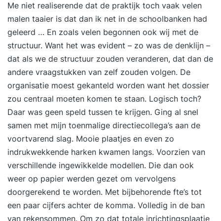
praktische training die direct resultaat oplevert in
Me niet realiserende dat de praktijk toch vaak velen
je werk én in je energie. Iets voor jou De training
malen taaier is dat dan ik net in de schoolbanken had
‘Timemanagement’ is bedoeld voor professionals
geleerd … En zoals velen begonnen ook wij met de
die meer rendement, voldoening en focus uit hun
structuur. Want het was evident – zo was de denklijn –
werkdag willen halen. Wat deze tweedaagse
dat als we de structuur zouden veranderen, dat dan de
training uniek maakt In de training
andere vraagstukken van zelf zouden volgen. De
‘Timemanagement’ worden gedragspsychologie,
organisatie moest gekanteld worden want het dossier
effectiviteitstechnieken en leiderschapsprincipes
zou centraal moeten komen te staan. Logisch toch?
gecombineerd. Je leert niet alleen je tijd te
Daar was geen speld tussen te krijgen. Ging al snel
managen, maar vooral het managen van jezelf.
samen met mijn toenmalige directiecollega’s aan de
Voordelen van deze tweedaagse opzet: Inzicht in
voortvarend slag. Mooie plaatjes en even zo
je persoonlijke gedragspatronen en tijdverbruik.
indrukwekkende harken kwamen langs. Voorzien van
Meer focus op wat echt belangrijk is. Praktische
verschillende ingewikkelde modellen. Die dan ook
tools voor directe toepassing in je werk.
weer op papier werden gezet om vervolgens
Resultaat Na deze training weet je hoe je een
doorgerekend te worden. Met bijbehorende fte’s tot
optimaal productiviteitsritme creëert. Je hebt
een paar cijfers achter de komma. Volledig in de ban
overzicht, focus en controle over je werk. Je
van rekensommen. Om zo dat totale inrichtingsplaatje