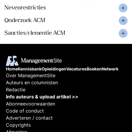
Nevenrestricties
Onderzoek ACM
Sancties/clementie ACM
Home
Kennisbank
Opleidingen
Vacatures
Boeken
Netwerk
Over ManagementSite
Auteurs en columnisten
Redactie
Info auteurs & upload artikel >>
Abonneevoorwaarden
Code of conduct
Adverteren / contact
Copyrights