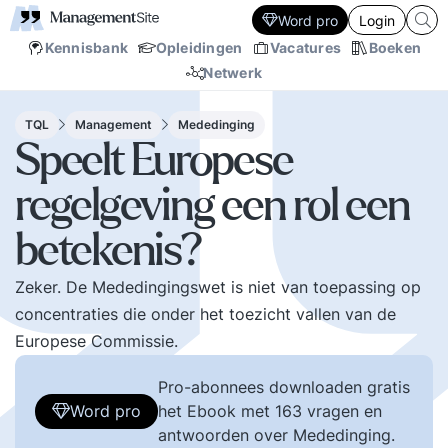
Word pro
Login
Kennisbank
Opleidingen
Vacatures
Boeken
Netwerk
TQL
Management
Mededinging
Speelt Europese
regelgeving een rol een
betekenis?
Zeker. De Mededingingswet is niet van toepassing op
concentraties die onder het toezicht vallen van de
Europese Commissie.
Pro-abonnees downloaden gratis
Word pro
het Ebook met 163 vragen en
antwoorden over Mededinging.