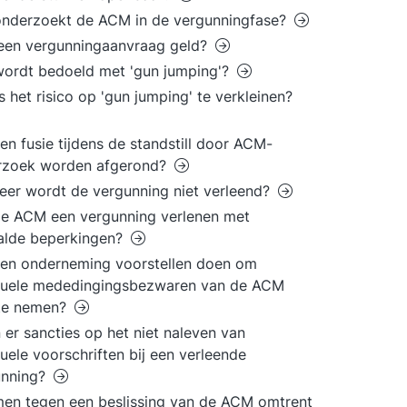
onderzoekt de ACM in de vergunningfase?
een vergunningaanvraag geld?
ordt bedoeld met 'gun jumping'?
s het risico op 'gun jumping' te verkleinen?
en fusie tijdens de standstill door ACM-
rzoek worden afgerond?
er wordt de vergunning niet verleend?
e ACM een vergunning verlenen met
alde beperkingen?
en onderneming voorstellen doen om
tuele mededingingsbezwaren van de ACM
te nemen?
 er sancties op het niet naleven van
uele voorschriften bij een verleende
unning?
en tegen een beslissing van de ACM omtrent