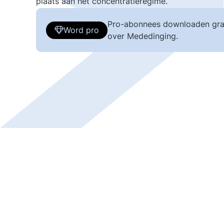
plaats aan het concentratieregime.
Pro-abonnees downloaden gra
Word pro
over Mededinging.