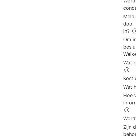
Word
conce
Meld
door 
in?
Om in
beslu
Welk
Wat o
Kost 
Wat h
Hoe v
infor
Word
Zijn 
beho