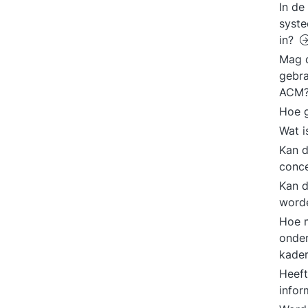
In de
syste
in?
Mag d
gebra
ACM
Hoe g
Wat i
Kan 
conce
Kan d
word
Hoe m
onder
kade
Heeft
infor