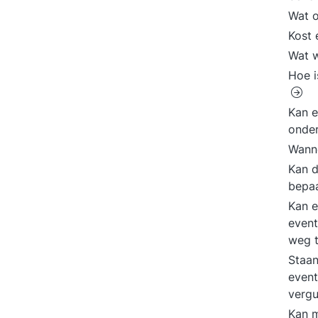
Wat 
Kost 
Wat w
Hoe i
Kan e
onde
Wanne
Kan d
bepa
Kan e
even
weg 
Staan
event
verg
Kan m