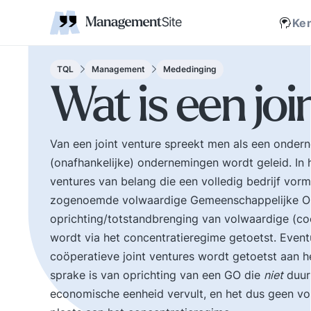
Coaching
Interne 
Financieel management
IT en Business
verantwoordelijkheid
businessmodel.
kleine letters ervoor en er is contact. Zijn webs
jonge leiding geven
Managem
Corporate communicatie
Ethiek, integriteit, moreel kompas
Kritische
Scholing
Non-prof
Disruptie
Kennism
samenwe
Ke
en bestuurlijke wijsheid.
Zelforganisatie 'klein
Ook de belangrijke
binnen groot'. De
bestuurlijke valkuilen
transitie naar een
TQL
Management
Mededinging
zoals: verhuftering,
zelfsturende
Wat is een joi
bestuurlijke drukte,
organisatie. Distributi
organisatierot en het
van zeggenschap en
spel om poen en
verantwoordelijkheid
Van een joint venture spreekt men als een onde
prestige. Tips en
naar het laagste nive
(onafhankelijke) ondernemingen wordt geleid. In h
ideeen voor goed
in een organisatie wa
bestuur.
een vakkundig besluit
ventures van belang die een volledig bedrijf vormen
genomen kan worden
zogenoemde volwaardige Gemeenschappelijke On
oprichting/totstandbrenging van volwaardige (coö
wordt via het concentratieregime getoetst. Even
coöperatieve joint ventures wordt getoetst aan h
sprake is van oprichting van een GO die
niet
duurz
economische eenheid vervult, en het dus geen vol