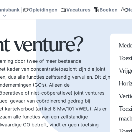
communicatie en
Probleemoplossing en
Overheid
teams
management
sport helpen.
p
ite? bertoverbeek.com
trendwatcher
almanak
ent modellen
Rijnlands Organiseren
 succesfactoren
 en werk
Ondernemingsplan, business
Talent ontwikkeling
it
anagement
rking
besluitvorming
144
182
167
0
0
0
615
0
270
0
nnisbank
Opleidingen
Vacatures
Boeken
N
onderwerpen, zoals
Organisatierot,
ef
Concurrentiekracht,
verhuftering en het spel
o
Corporate
om poen en prestige
p
communicatie, Digitale
zetten op het
k
nt venture?
e
transformatie,
verkeerde been. Hoe
v
Mede
Leiderschap, Missie en
met al die
h
visie Tips, tools, en
tegenstrijdige krachten
a
Toezi
rneming door twee of meer bestaande
au
business cases voor
omgaan? Hier vindt u
u
et kader van concentratietoezicht zijn die joint
ar
beter managen en
een uitgebreid arsenaal
u
Vrijg
organiseren.
aan inzichten en
h
, dus alle functies zelfstandig vervullen. Dit zijn
Hori
.
ervaringen over tal van
d
dernemingen (GO’s). Alleen de
belangrijke
peratieve of niet-coöperatieve) joint ventures
Vert
onderwerpen mbt mens
tueel gevaar van coördinerend gedrag bij
en werk.
et kartelverbod (artikel 6 Mw/101 VWEU). Als er
Toez
aam alle functies van een zelfstandige
mach
waardige GO betreft, vindt er geen toetsing
Toezi