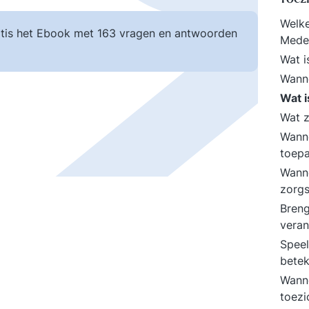
Welke
tis het Ebook met 163 vragen en antwoorden
Mede
Wat i
Wann
Wat i
Wat z
Wanne
toep
Wanne
zorgs
Breng
veran
Speel
bete
Wanne
toez