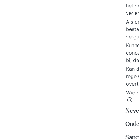
het v
verle
Als d
besta
vergu
Kunn
conce
bij d
Kan d
regel
over
Wie z
Neve
Onde
Sanc