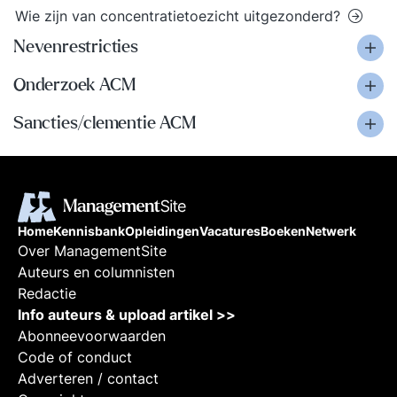
Wie zijn van concentratietoezicht uitgezonderd?
Nevenrestricties
Onderzoek ACM
Sancties/clementie ACM
Home
Kennisbank
Opleidingen
Vacatures
Boeken
Netwerk
Over ManagementSite
Auteurs en columnisten
Redactie
Info auteurs & upload artikel >>
Abonneevoorwaarden
Code of conduct
Adverteren / contact