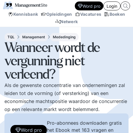
Word pro
Login
Kennisbank
Opleidingen
Vacatures
Boeken
Netwerk
TQL
Management
Mededinging
Wanneer wordt de
vergunning niet
verleend?
Als de gewenste concentratie van ondernemingen zal
leiden tot de vorming (of versterking) van een
economische machtspositie waardoor de concurrentie
op een relevante markt wordt belemmerd.
Pro-abonnees downloaden gratis
Word pro
het Ebook met 163 vragen en