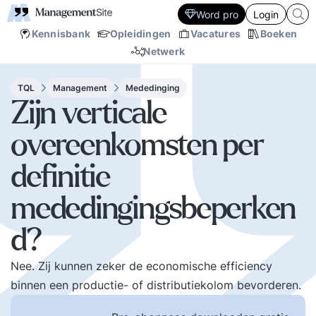
Word pro
Login
Kennisbank
Opleidingen
Vacatures
Boeken
Netwerk
TQL
Management
Mededinging
Zijn verticale
overeenkomsten per
definitie
mededingingsbeperken
d?
Nee. Zij kunnen zeker de economische efficiency
binnen een productie- of distributiekolom bevorderen.