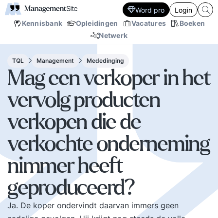
Word pro
Login
Kennisbank
Opleidingen
Vacatures
Boeken
Netwerk
TQL
Management
Mededinging
Mag een verkoper in het
vervolg producten
verkopen die de
verkochte onderneming
nimmer heeft
geproduceerd?
Ja. De koper ondervindt daarvan immers geen