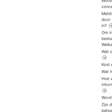
Word
conce
Meld
door 
in?
Om in
beslu
Welk
Wat o
Kost 
Wat h
Hoe v
infor
Word
Zijn 
beho