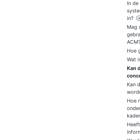
In de
syste
in?
Mag d
gebra
ACM
Hoe g
Wat i
Kan 
conc
Kan d
word
Hoe m
onder
kade
Heeft
infor