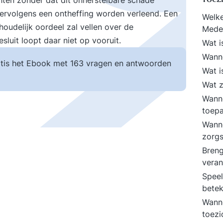
ten zonder dat dit onherstelbare schade
ervolgens een ontheffing worden verleend. Een
Welke
oudelijk oordeel zal vellen over de
Mede
luit loopt daar niet op vooruit.
Wat i
Wann
tis het Ebook met 163 vragen en antwoorden
Wat i
Wat z
Wanne
toep
Wanne
zorgs
Breng
veran
Speel
bete
Wanne
toez