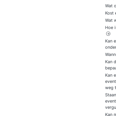
Wat 
Kost 
Wat w
Hoe i
Kan e
onde
Wanne
Kan d
bepa
Kan e
even
weg 
Staan
event
verg
Kan m