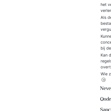
het v
verle
Als d
besta
vergu
Kunn
conce
bij d
Kan d
regel
over
Wie z
Neve
Onde
Sanc