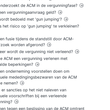
onderzoekt de ACM in de vergunningfase?
een vergunningaanvraag geld?
ordt bedoeld met 'gun jumping'?
s het risico op 'gun jumping' te verkleinen?
en fusie tijdens de standstill door ACM-
rzoek worden afgerond?
er wordt de vergunning niet verleend?
e ACM een vergunning verlenen met
alde beperkingen?
en onderneming voorstellen doen om
tuele mededingingsbezwaren van de ACM
te nemen?
 er sancties op het niet naleven van
uele voorschriften bij een verleende
unning?
en tegen een beslissing van de ACM omtrent