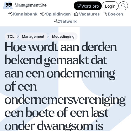
Word pro
Login
Kennisbank
Opleidingen
Vacatures
Boeken
Netwerk
TQL
Management
Mededinging
Hoe wordt aan derden
bekend gemaakt dat
aan een onderneming
of een
ondernemersvereniging
een boete of een last
onder dwangsom is