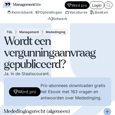
Word pro
Login
Kennisbank
Opleidingen
Vacatures
Boeken
Netwerk
TQL
Management
Mededinging
Wordt een
vergunningaanvraag
gepubliceerd?
Ja. In de Staatscourant.
Pro-abonnees downloaden gratis
Word pro
het Ebook met 163 vragen en
antwoorden over Mededinging.
Mededingingsrecht (algemeen)