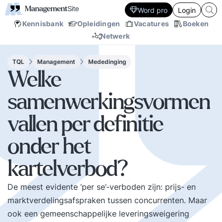
Word pro
Login
Kennisbank
Opleidingen
Vacatures
Boeken
Netwerk
TQL
Management
Mededinging
Welke
samenwerkingsvormen
vallen per definitie
onder het
kartelverbod?
De meest evidente ‘per se’-verboden zijn: prijs- en
marktverdelingsafspraken tussen concurrenten. Maar
ook een gemeenschappelijke leveringsweigering