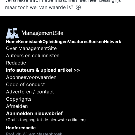
verstrekte informatie misschien niet heel belangrijk
maar toch wel van waarde is?
Home
Kennisbank
Opleidingen
Vacatures
Boeken
Netwerk
Over ManagementSite
Auteurs en columnisten
Redactie
Info auteurs & upload artikel >>
Abonneevoorwaarden
Code of conduct
Adverteren / contact
Copyrights
Afmelden
Aanmelden nieuwsbrief
(Gratis toegang tot de nieuwste artikelen)
Hoofdredactie
Prof. dr. Willem Mastenbroek