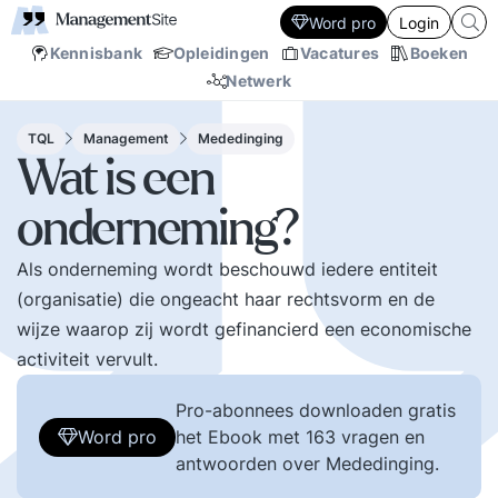
Word pro
Login
Kennisbank
Opleidingen
Vacatures
Boeken
Netwerk
TQL
Management
Mededinging
Wat is een
onderneming?
Als onderneming wordt beschouwd iedere entiteit
(organisatie) die ongeacht haar rechtsvorm en de
wijze waarop zij wordt gefinancierd een economische
activiteit vervult.
Pro-abonnees downloaden gratis
Word pro
het Ebook met 163 vragen en
antwoorden over Mededinging.