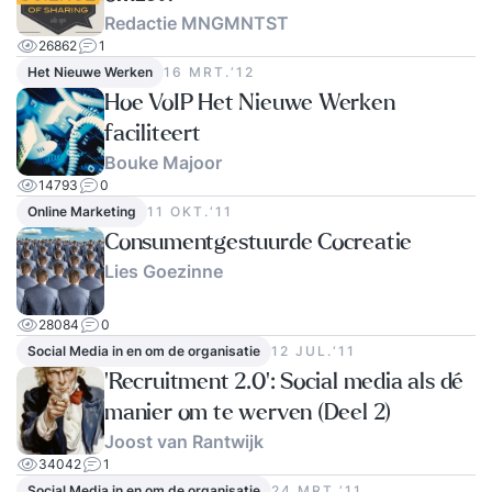
Redactie MNGMNTST
26862
1
Het Nieuwe Werken
16 MRT.‘12
Hoe VoIP Het Nieuwe Werken
faciliteert
Bouke Majoor
14793
0
Online Marketing
11 OKT.‘11
Consumentgestuurde Cocreatie
Lies Goezinne
28084
0
Social Media in en om de organisatie
12 JUL.‘11
‘Recruitment 2.0’: Social media als dé
manier om te werven (Deel 2)
Joost van Rantwijk
34042
1
Social Media in en om de organisatie
24 MRT.‘11