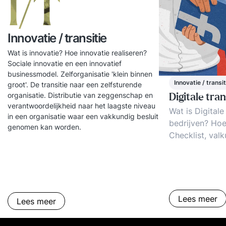
I/T
Innovatie / transitie
Wat is innovatie? Hoe innovatie realiseren?
Sociale innovatie en een innovatief
businessmodel. Zelforganisatie 'klein binnen
Innovatie / transit
groot'. De transitie naar een zelfsturende
organisatie. Distributie van zeggenschap en
Digitale tra
verantwoordelijkheid naar het laagste niveau
Wat is Digitale
in een organisatie waar een vakkundig besluit
bedrijven? Ho
genomen kan worden.
Checklist, valk
succesfactoren
transformatie i
overschakelen
doelmatig gebr
middelen ter v
Lees meer
Lees meer
prestaties. De 
transformatie