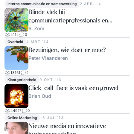
Interne communicatie en samenwerking
2 APR.‘14
Blinde vlek bij
communicatieprofessionals en
S. Zom
verandermanagers?
4114
0
Overheid
4 MRT.‘14
Bezuinigen, wie doet er mee?
Peter Vlaanderen
13161
4
Klantgerichtheid
9 OKT.‘13
Click-call-face is vaak een gruwel
Brian Oud
44927
0
Online Marketing
16 JUL.‘13
Nieuwe media en innovatieve