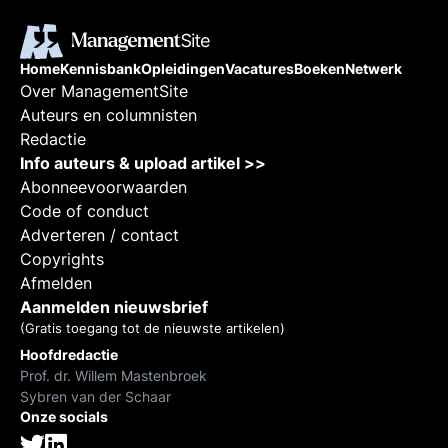
versterking v
tussen mensen
organisaties d
Home
Kennisbank
Opleidingen
Vacatures
Boeken
Netwerk
reikwijdte, de 
Over ManagementSite
de communicat
Auteurs en columnisten
digitale midde
Redactie
Info auteurs & upload artikel >>
Abonneevoorwaarden
Code of conduct
Adverteren / contact
Copyrights
Afmelden
Aanmelden nieuwsbrief
(Gratis toegang tot de nieuwste artikelen)
Hoofdredactie
Prof. dr. Willem Mastenbroek
Sybren van der Schaar
Onze socials