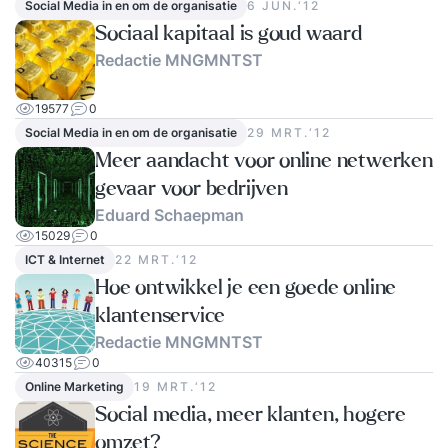
Social Media in en om de organisatie
6 JUN.‘12
Sociaal kapitaal is goud waard
Redactie MNGMNTST
19577
0
Social Media in en om de organisatie
29 MRT.‘12
Meer aandacht voor online netwerken
gevaar voor bedrijven
Eduard Schaepman
15029
0
ICT & Internet
22 MRT.‘12
Hoe ontwikkel je een goede online
klantenservice
Redactie MNGMNTST
40315
0
Online Marketing
19 MRT.‘12
Social media, meer klanten, hogere
omzet?