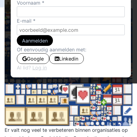
Voornaam
Actueel
E-mail
Aanmelden
Of eenvoudig aanmelden met:
Google
Linkedin
Al lid?
Log in
Er valt nog veel te verbeteren binnen organisaties op