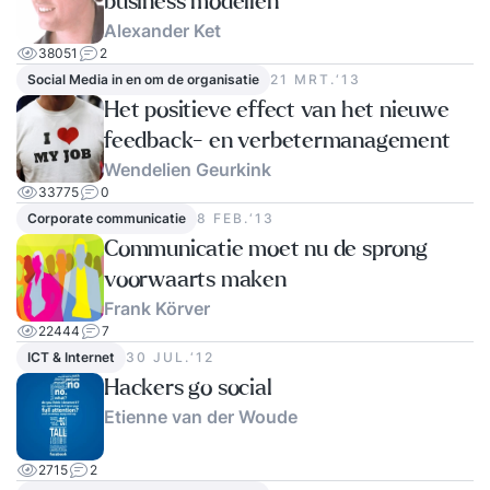
business modellen
Alexander Ket
38051
2
Social Media in en om de organisatie
21 MRT.‘13
Het positieve effect van het nieuwe
feedback- en verbetermanagement
Wendelien Geurkink
33775
0
Corporate communicatie
8 FEB.‘13
Communicatie moet nu de sprong
voorwaarts maken
Frank Körver
22444
7
ICT & Internet
30 JUL.‘12
Hackers go social
Etienne van der Woude
2715
2