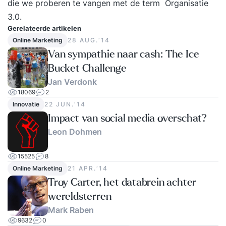
die we proberen te vangen met de term Organisatie
3.0.
Gerelateerde artikelen
Online Marketing
28 AUG.‘14
Van sympathie naar cash: The Ice
Bucket Challenge
Jan Verdonk
18069
2
Innovatie
22 JUN.‘14
Impact van social media overschat?
Leon Dohmen
15525
8
Online Marketing
21 APR.‘14
Troy Carter, het databrein achter
wereldsterren
Mark Raben
9632
0