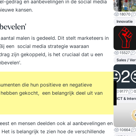
el-gedrag en aanbevelingen in de social media
nieuwe kansen.
18070
Innovatie
bevelen'
antal malen is gedeeld. Dit stelt marketeers in
 Bij een social media strategie waaraan
15527
ag zijn gekoppeld, is het cruciaal dat u een
Sales / Ve
nbevelen'.
umenten die hun positieve en negatieve
9177
ze hebben gekocht, een belangrijk deel uit van
ICT & Inter
weest en mensen deelden ook al aanbevelingen en
10664
Het is belangrijk te zien hoe de verschillende