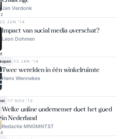
Challenge
Jan Verdonk
2
22 JUN.‘14
Impact van social media overschat?
Leon Dohmen
8
rkopen
12 JAN.‘14
Twee werelden in één winkelruimte
Hans Wennekes
0
net
17 NOV.‘13
Welke online ondernemer doet het goed
in Nederland
Redactie MNGMNTST
0