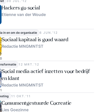
net
30 JUL.‘12
Hackers go social
Etienne van der Woude
ia in en om de organisatie
6 JUN.‘12
Sociaal kapitaal is goud waard
Redactie MNGMNTST
0
ransformatie
12 MRT.‘12
Social media actief inzetten voor bedrijf
en klant
Redactie MNGMNTST
1
keting
11 OKT.‘11
Consumentgestuurde Cocreatie
Lies Goezinne