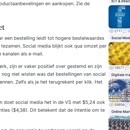
ICT & Inter
oductaanbevelingen en aankopen. Zie de
et
2717
2
r een bestelling leidt tot hogere bestelwaardes
Social Med
tezamen. Social media blijkt ook qua omzet per
 kanalen als e-mail.
rk, zijn er vaker positief over gestemd en zijn
19577
 nog niet wisten was dat bestellingen van social
Digitale t
nen. Zelfs als je het terugrekent per klik. Het
an doet social media het in de VS met $5,24 ook
59856
ties ($4,38). Dit betekent dat de intentie om te
Online Mar