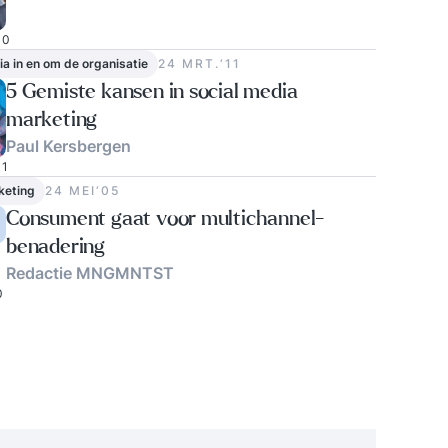
0
ia in en om de organisatie
24 MRT.‘11
5 Gemiste kansen in social media
marketing
Paul Kersbergen
1
keting
24 MEI‘05
Consument gaat voor multichannel-
benadering
Redactie MNGMNTST
0