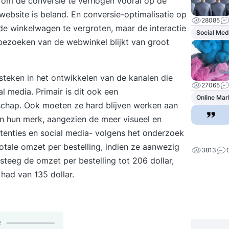
 om de conversie te verhogen vooral op de
website is beland. En conversie-optimalisatie op
28085
 de winkelwagen te vergroten, maar de interactie
Social Med
bezoeken van de webwinkel blijkt van groot
steken in het ontwikkelen van de kanalen die
27065
al media. Primair is dit ook een
Online Mar
schap
. Ook moeten ze hard blijven werken aan
an hun merk, aangezien de meer visueel en
enties en social media- volgens het onderzoek
otale omzet per bestelling, indien ze aanwezig
3813
steeg de omzet per bestelling tot 206 dollar,
had van 135 dollar.