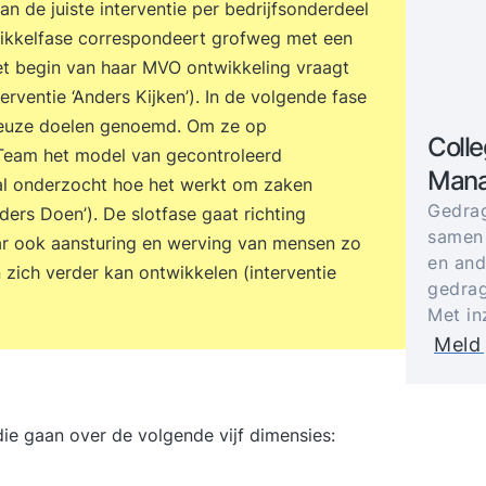
n de juiste interventie per bedrijfsonderdeel
wikkelfase correspondeert grofweg met een
het begin van haar MVO ontwikkeling vraagt
erventie ‘Anders Kijken’). In de volgende fase
tieuze doelen genoemd. Om ze op
Colle
 Team het model van gecontroleerd
Mana
aal onderzocht hoe het werkt om zaken
Gedrag
ders Doen’). De slotfase gaat richting
samen
ar ook aansturing en werving van mensen zo
en and
n zich verder kan ontwikkelen (interventie
gedrag
Met in
Meld 
ie gaan over de volgende vijf dimensies: