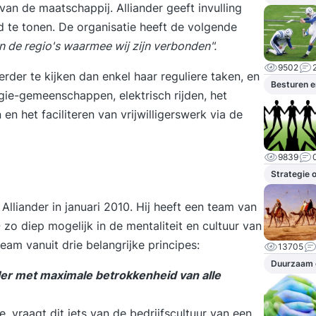
n de maatschappij. Alliander geeft invulling
 te tonen. De organisatie heeft de volgende
 de regio's waarmee wij zijn verbonden".
9502
erder te kijken dan enkel haar reguliere taken, en
Besturen e
gie-gemeenschappen, elektrisch rijden, het
en het faciliteren van vrijwilligerswerk via de
9839
Strategie 
lliander in januari 2010. Hij heeft een team van
zo diep mogelijk in de mentaliteit en cultuur van
eam vanuit drie belangrijke principes:
13705
Duurzaam
ller met maximale betrokkenheid van alle
, vraagt dit iets van de bedrijfscultuur van een