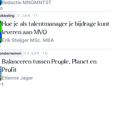
Redactie MNGMNTST
0
wikkeling
7 JAN.‘11
Hoe je als talentmanager je bijdrage kunt
leveren aan MVO
Erik Steijger MSc. MBA
0
 ondernemen
13 SEP.‘10
Balanceren tussen People, Planet en
Profit
Etienne Jager
3