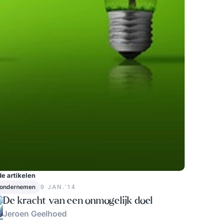
e artikelen
 ondernemen
9 JAN.‘14
De kracht van een onmogelijk doel
Jeroen Geelhoed