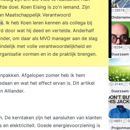
fde doel. Koen Eising is zo'n iemand. Zijn
29578
 van Maatschappelijk Verantwoord
Ondernem
ie
. Ik heb Koen leren kennen als collega bij
d door wat hij deed en vertelde. Anderhalf
iander, om daar als MVO manager aan de slag
eindelijk met volle verantwoordelijkheid en
6294
ganisatie vormen en in de praktijk brengen.
Duurzaam
aanpakken. Afgelopen zomer heb ik hem
daan en wat het effect ervan is. Dit artikel
3140
n Alliander.
Duurzaam
en. De kerntaken zijn het aansluiten van klanten
6851
 en elektriciteit. Goede energievoorziening is
Projectma