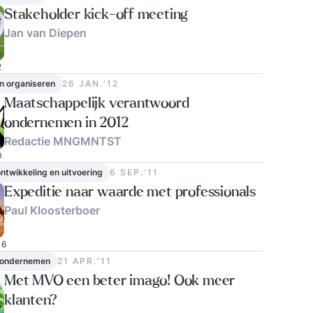
Stakeholder kick-off meeting
Jan van Diepen
2
n organiseren
26 JAN.‘12
Maatschappelijk verantwoord
ondernemen in 2012
Redactie MNGMNTST
0
ontwikkeling en uitvoering
6 SEP.‘11
Expeditie naar waarde met professionals
Paul Kloosterboer
6
 ondernemen
21 APR.‘11
Met MVO een beter imago! Ook meer
klanten?