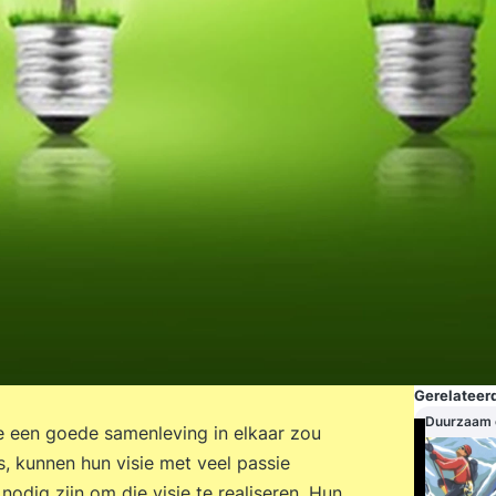
Gerelateerd
Duurzaam
oe een goede samenleving in elkaar zou
s, kunnen hun visie met veel passie
odig zijn om die visie te realiseren. Hun