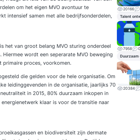
derdelen om het eigen MVO avontuur te
20166
 intensief samen met alle bedrijfsonderdelen,
Talent ont
s het van groot belang MVO sturing onderdeel
7958
ces. Hiermee wordt een seperarate MVO beweging
Duurzaam
het primaire proces, voorkomen.
pgesteld die gelden voor de hele organisatie. Om
e leidinggevenden in de organisatie, jaarlijks 70
20384
neutraliteit in 2015, 80% duurzaam inkopen in
nergienetwerk klaar is voor de transitie naar
roeikasgassen en biodiversiteit zijn dermate