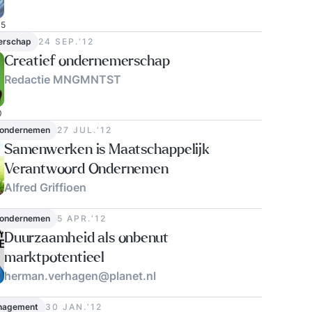
5
erschap
24 SEP.‘12
Creatief ondernemerschap
Redactie MNGMNTST
0
 ondernemen
27 JUL.‘12
Samenwerken is Maatschappelijk
Verantwoord Ondernemen
Alfred Griffioen
1
 ondernemen
5 APR.‘12
Duurzaamheid als onbenut
marktpotentieel
herman.verhagen@planet.nl
0
nagement
30 JAN.‘12