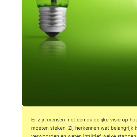
Er zijn mensen met een duidelijke visie op h
moeten steken. Zij herkennen wat belangrijk i
verwoorden en weten intuïtief welke stappen n