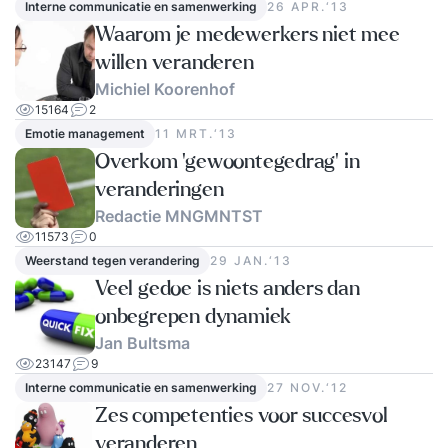
Interne communicatie en samenwerking
26 APR.‘13
Waarom je medewerkers niet mee
willen veranderen
Michiel Koorenhof
15164
2
Emotie management
11 MRT.‘13
Overkom ‘gewoontegedrag' in
veranderingen
Redactie MNGMNTST
11573
0
Weerstand tegen verandering
29 JAN.‘13
Veel gedoe is niets anders dan
onbegrepen dynamiek
Jan Bultsma
23147
9
Interne communicatie en samenwerking
27 NOV.‘12
Zes competenties voor succesvol
veranderen