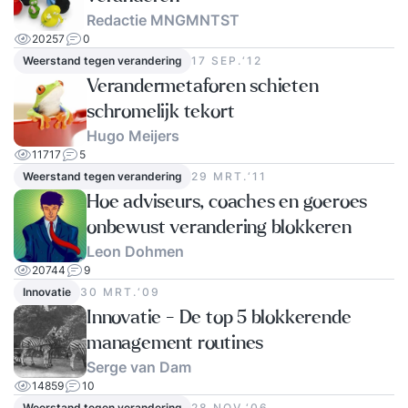
Redactie MNGMNTST
20257
0
Weerstand tegen verandering
17 SEP.‘12
Verandermetaforen schieten
schromelijk tekort
Hugo Meijers
11717
5
Weerstand tegen verandering
29 MRT.‘11
Hoe adviseurs, coaches en goeroes
onbewust verandering blokkeren
Leon Dohmen
20744
9
Innovatie
30 MRT.‘09
Innovatie - De top 5 blokkerende
management routines
Serge van Dam
14859
10
Weerstand tegen verandering
28 NOV.‘06