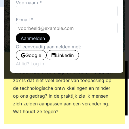
Voornaam
E-mail
Aanmelden
Of eenvoudig aanmelden met:
Google
Linkedin
Al lid?
Log in
Als ik om me heen kijk hoor ik vaak de stelling
“verandering is de enige constante”. Is dat wel
zo? Is dat niet veel eerder van toepassing op
de technologische ontwikkelingen en minder
op ons gedrag? In de praktijk zie ik mensen
zich zelden aanpassen aan een verandering.
Wat houdt ze tegen?