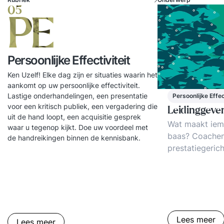
05
PE
Persoonlijke Effectiviteit
Ken Uzelf! Elke dag zijn er situaties waarin het
aankomt op uw persoonlijke effectiviteit.
Lastige onderhandelingen, een presentatie
Persoonlijke Effec
voor een kritisch publiek, een vergadering die
Leidinggeve
uit de hand loopt, een acquisitie gesprek
Wat maakt iem
waar u tegenop kijkt. Doe uw voordeel met
baas? Coachen
de handreikingen binnen de kennisbank.
prestatiegerich
Slaag- en faal
operationele m
trends, tips, tr
Lees meer
Lees meer