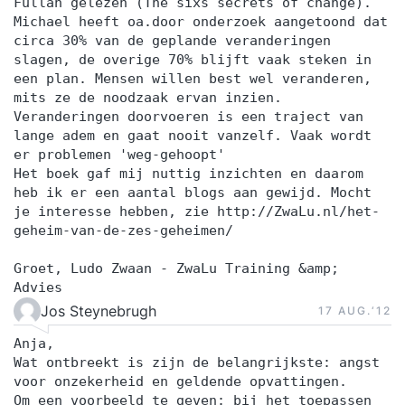
Fullan gelezen (The sixs secrets of change).
Michael heeft oa.door onderzoek aangetoond dat
circa 30% van de geplande veranderingen
slagen, de overige 70% blijft vaak steken in
een plan. Mensen willen best wel veranderen,
mits ze de noodzaak ervan inzien.
Veranderingen doorvoeren is een traject van
lange adem en gaat nooit vanzelf. Vaak wordt
er problemen 'weg-gehoopt'
Het boek gaf mij nuttig inzichten en daarom
heb ik er een aantal blogs aan gewijd. Mocht
je interesse hebben, zie http://ZwaLu.nl/het-
geheim-van-de-zes-geheimen/
Groet, Ludo Zwaan - ZwaLu Training &amp;
Advies
Jos Steynebrugh
17 AUG.‘12
Anja,
Wat ontbreekt is zijn de belangrijkste: angst
voor onzekerheid en geldende opvattingen.
Om een voorbeeld te geven: bij het toepassen