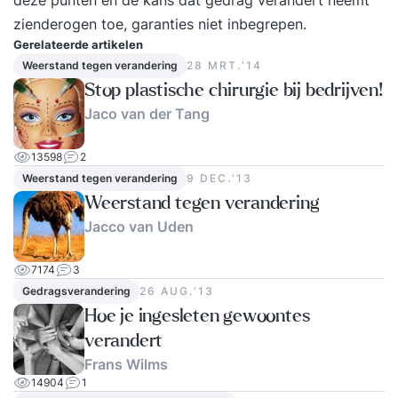
deze punten en de kans dat gedrag verandert neemt
zienderogen toe, garanties niet inbegrepen.
Gerelateerde artikelen
Weerstand tegen verandering
28 MRT.‘14
Stop plastische chirurgie bij bedrijven!
Jaco van der Tang
13598
2
Weerstand tegen verandering
9 DEC.‘13
Weerstand tegen verandering
Jacco van Uden
7174
3
Gedragsverandering
26 AUG.‘13
Hoe je ingesleten gewoontes
verandert
Frans Wilms
14904
1