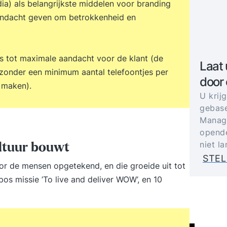
dia) als belangrijkste middelen voor branding
 aandacht geven om betrokkenheid en
is tot maximale aandacht voor de klant (de
Laat 
 zonder een minimum aantal telefoontjes per
door
e maken).
U krij
gebase
Manage
opende
niet l
ltuur bouwt
STEL
or de mensen opgetekend, en die groeide uit tot
s missie ’To live and deliver WOW’, en 10