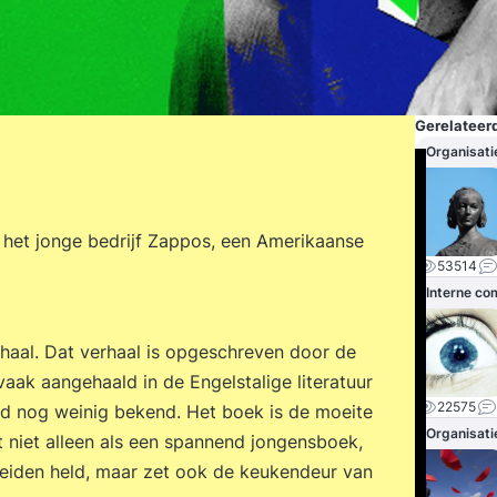
Gerelateerd
Organisati
het jonge bedrijf Zappos, een Amerikaanse
53514
Interne c
haal. Dat verhaal is opgeschreven door de
ak aangehaald in de Engelstalige literatuur
22575
nd nog weinig bekend. Het boek is de moeite
Organisati
 niet alleen als een spannend jongensboek,
cheiden held, maar zet ook de keukendeur van