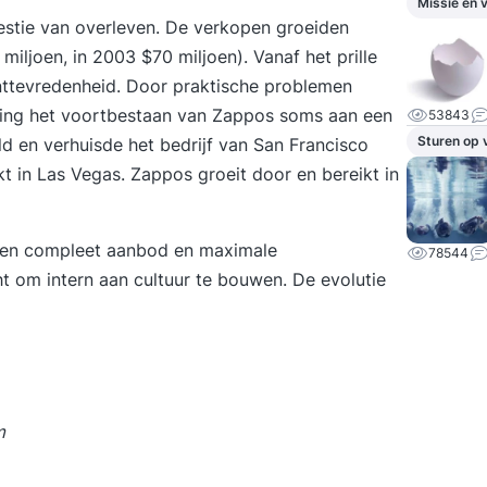
Missie en v
estie van overleven. De verkopen groeiden
miljoen, in 2003 $70 miljoen). Vanaf het prille
ttevredenheid. Door praktische problemen
g, hing het voortbestaan van Zappos soms aan een
53843
Sturen op 
eld en verhuisde het bedrijf van San Francisco
 in Las Vegas. Zappos groeit door en bereikt in
s en compleet aanbod en maximale
78544
t om intern aan cultuur te bouwen. De evolutie
m