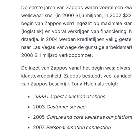
De eerste jaren van Zappos waren vooral een kw
weliswaar snel (in 2000 $1,6 miljoen, in 2002 $32 
begin van Zappos werd ingezet op maximale klan
(logistiek) en vooral verkrijgen van financierin
draadje. In 2004 werden kredietlijnen veilig gest
naar Las Vegas vanwege de gunstige arbeidsmarkt
2008 $ 1 miljard verkoopomzet.
De inzet van Zappos vanaf het begin was: diver
klanttevredenheid. Zappos besteedt veel aandach
van Zappos beschrijft Tony Hsieh als volgt:
“1999 Largest selection of shoes
2003
Customer service
2005
Culture and core values as our platfor
2007
Personal emotion connection