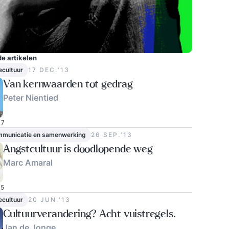
e artikelen
ecultuur
17 DEC.‘13
Van kernwaarden tot gedrag
Peter Nientied
7
ommunicatie en samenwerking
26 SEP.‘13
Angstcultuur is doodlopende weg
Marc Amaral
5
ecultuur
20 JUN.‘13
Cultuurverandering? Acht vuistregels.
Jan de Jonge