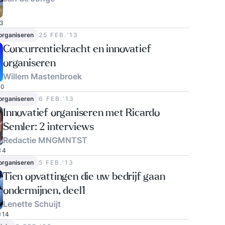
3
 organiseren
25 FEB.‘13
Concurrentiekracht en innovatief
organiseren
Willem Mastenbroek
0
 organiseren
6 FEB.‘13
Innovatief organiseren met Ricardo
Semler: 2 interviews
Redactie MNGMNTST
4
 organiseren
5 FEB.‘13
Tien opvattingen die uw bedrijf gaan
ondermijnen, deel1
Lenette Schuijt
14