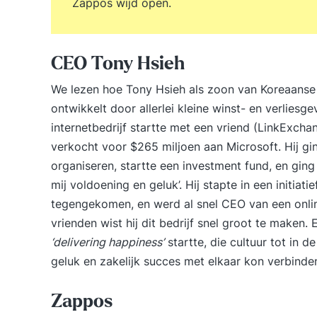
Zappos wijd open.
CEO Tony Hsieh
We lezen hoe Tony Hsieh als zoon van Koreaanse ou
ontwikkelt door allerlei kleine winst- en verlies
internetbedrijf startte met een vriend (LinkExchan
verkocht voor $265 miljoen aan Microsoft. Hij gi
organiseren, startte een investment fund, en ging
mij voldoening en geluk’. Hij stapte in een initiati
tegengekomen, en werd al snel CEO van een onl
vrienden wist hij dit bedrijf snel groot te maken
‘delivering happiness’
startte, die cultuur tot in 
geluk en zakelijk succes met elkaar kon verbinde
Zappos