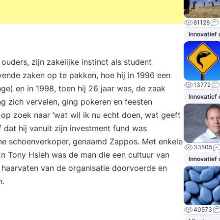
81128
Innovatief
ders, zijn zakelijke instinct als student
gevende zaken op te pakken, hoe hij in 1996 een
13772
ge) en in 1998, toen hij 26 jaar was, de zaak
Innovatief
ng zich vervelen, ging pokeren en feesten
 op zoek naar ‘wat wil ik nu echt doen, wat geeft
ef dat hij vanuit zijn investment fund was
ine schoenverkoper, genaamd Zappos. Met enkele
33505
. En Tony Hsieh was de man die een cultuur van
Innovatief
de haarvaten van de organisatie doorvoerde en
n.
40573