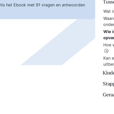
Tuss
tis het Ebook met 91 vragen en antwoorden
Wat i
Waar
onde
Wie i
opva
Hoe w
Kan e
uitb
Kinde
Stap
Gera