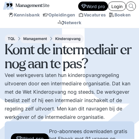
Word pro
Login
Kennisbank
Opleidingen
Vacatures
Boeken
Netwerk
TQL
Management
Kinderopvang
Komt de intermediair er
nog aan te pas?
Veel werkgevers laten hun kinderopvangregeling
uitvoeren door een intermediaire organisatie. Dat kan
met de Wet Kinderopvang nog steeds. De werkgever
beslist zelf of hij een intermediair inschakelt of de
regeling zelf uitvoert. Men kan dit navragen bij de
werkgever of de intermediaire organisatie.
Pro-abonnees downloaden gratis
Word pro
het Ebook met 91 vragen en