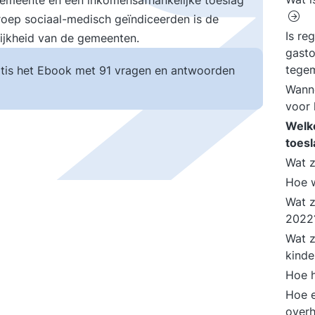
emeente en een inkomensafhankelijke toeslag
roep sociaal-medisch geïndiceerden is de
Is re
ijkheid van de gemeenten.
gast
tege
tis het Ebook met 91 vragen en antwoorden
Wanne
voor
Welke
toes
Wat z
Hoe 
Wat z
202
Wat z
kind
Hoe h
Hoe 
overh