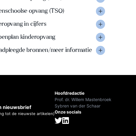
enschoolse opvang (TSO)
ropvang in cijfers
penplan kinderopvang
adpleegde bronnen/meer informatie
Hoofdredactie
Prof. dr. Willem Mastenbroek
Sybren van der Schaar
 nieuwsbrief
Onze socials
ng tot de nieuwste artikelen)