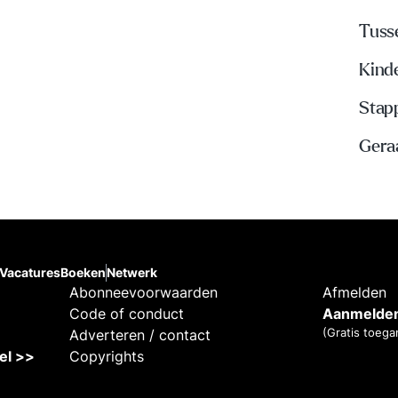
Tuss
Kinde
Stap
Gera
Vacatures
Boeken
Netwerk
Abonneevoorwaarden
Afmelden
Code of conduct
Aanmelden
(Gratis toega
Adverteren / contact
kel >>
Copyrights