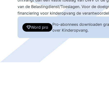
ontvangt dan een vaste toeslag van UWV of de g
van de Belastingdienst/Toeslagen. Voor de doelg
financiering voor kinderopvang de verantwoordel
Pro-abonnees downloaden gra
Word pro
over Kinderopvang.