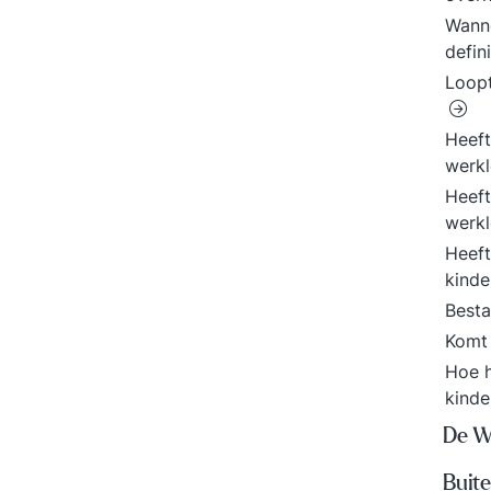
Wanne
defin
Loopt
Heeft
werk
Heeft
werkl
Heeft
kind
Besta
Komt 
Hoe h
kind
De W
Buit