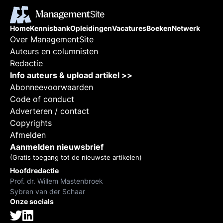
Home
Kennisbank
Opleidingen
Vacatures
Boeken
Netwerk
Over ManagementSite
Auteurs en columnisten
Redactie
Info auteurs & upload artikel >>
Abonneevoorwaarden
Code of conduct
Adverteren / contact
Copyrights
Afmelden
Aanmelden nieuwsbrief
(Gratis toegang tot de nieuwste artikelen)
Hoofdredactie
Prof. dr. Willem Mastenbroek
Sybren van der Schaar
Onze socials