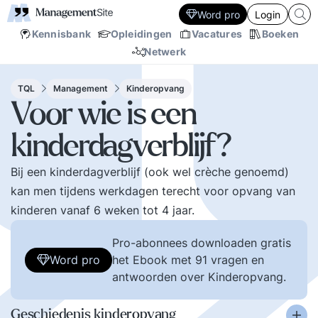
Word pro
Login
Kennisbank
Opleidingen
Vacatures
Boeken
Netwerk
TQL
Management
Kinderopvang
Voor wie is een
kinderdagverblijf?
Bij een kinderdagverblijf (ook wel crèche genoemd)
kan men tijdens werkdagen terecht voor opvang van
kinderen vanaf 6 weken tot 4 jaar.
Pro-abonnees downloaden gratis
Word pro
het Ebook met 91 vragen en
antwoorden over Kinderopvang.
Geschiedenis kinderopvang