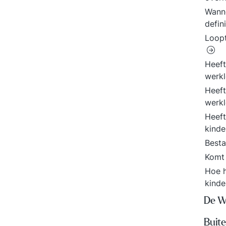
Wanne
defin
Loopt
Heeft
werk
Heeft
werkl
Heeft
kind
Besta
Komt 
Hoe h
kind
De W
Buit