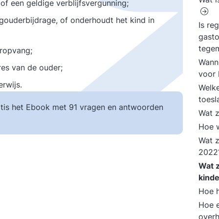
of een geldige verblijfsvergunning;
gouderbijdrage, of onderhoudt het kind in
Is re
gast
tege
eropvang;
Wanne
es van de ouder;
voor
rwijs.
Welke
toesl
tis het Ebook met 91 vragen en antwoorden
Wat z
Hoe 
Wat z
202
Wat z
kind
Hoe h
Hoe 
overh