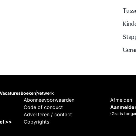
Tuss
Kinde
Stap
Gera
Vacatures
Boeken
Netwerk
Abonneevoorwaarden
Afmelden
Code of conduct
Aanmelden
(Gratis toega
Adverteren / contact
kel >>
Copyrights