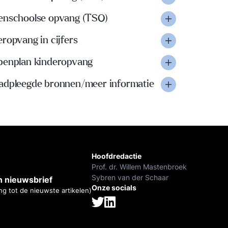
enschoolse opvang (TSO)
ropvang in cijfers
penplan kinderopvang
adpleegde bronnen/meer informatie
Hoofdredactie
Prof. dr. Willem Mastenbroek
Sybren van der Schaar
 nieuwsbrief
Onze socials
ng tot de nieuwste artikelen)