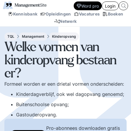
Word pro
Login
Kennisbank
Opleidingen
Vacatures
Boeken
Netwerk
TQL
Management
Kinderopvang
Welke vormen van
kinderopvang bestaan
er?
Formeel worden er een drietal vormen onderscheiden:
Kinderdagverblijf, ook wel dagopvang genoemd;
Buitenschoolse opvang;
Gastouderopvang.
Pro-abonnees downloaden gratis