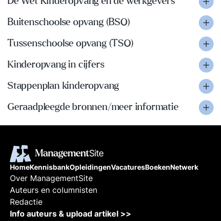
De Wet Kinderopvang en de werkgevers
Buitenschoolse opvang (BSO)
Tussenschoolse opvang (TSO)
Kinderopvang in cijfers
Stappenplan kinderopvang
Geraadpleegde bronnen/meer informatie
Home
Kennisbank
Opleidingen
Vacatures
Boeken
Netwerk
Over ManagementSite
Auteurs en columnisten
Redactie
Info auteurs & upload artikel >>