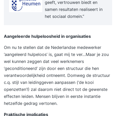
geeft, vertrouwen biedt en
daarnaartoe beschreven staat. Tevens staan we
samen resultaten realiseert in
na de training altijd voor je klaar met onze
het sociaal domein.”
support. Benieuwd geworden? Vraag dan nu de
gratis brochure aan en laat je e-mailadres en/of
telefoonnummer achter. Dan neemt Supertrainer
Aangeleerde hulpeloosheid in organisaties
z.s.m. contact met je op om de training vorm te
Om nu te stellen dat de Nederlandse medewerker
geven. Liever incompany voor een groep? Dat
‘aangeleerd hulpeloos’ is, gaat mij te ver…Maar je zou
kan ook, dan schrijven wij een voorstel op maat.
wel kunnen zeggen dat veel werknemers
Voor wie? Leidinggevenden, teamleiders en
‘geconditioneerd’ zijn door een structuur die hen
managers in alle soorten en maten. Resultaat Na
verantwoordelijkheid ontneemt. Domweg de structuur
de training beschik je over tools en handvatten
c.q. stijl van
leidinggeven
aanpassen (‘de kooi
om op een zelfverzekerde en effectieve te
openzetten’!) zal daarom niet direct tot de gewenste
leidinggeven. Werkwijze van Supertrainer
effecten leiden. Mensen blijven in eerste instantie
Intakegesprek (vrijblijvend)Jij krijgt de beste
hetzelfde gedrag vertonen.
training als die is afgestemd op jouw behoeften.
Daarom brengen we samen jouw situatie in kaart.
Praktische implicaties