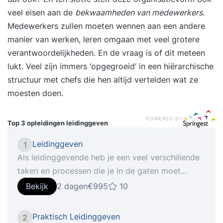
veel eisen aan de
bekwaamheden van medewerkers
.
Medewerkers zullen moeten wennen aan een andere
manier van werken, leren omgaan met veel grotere
verantwoordelijkheden. En de vraag is of dit meteen
lukt. Veel zijn immers ‘opgegroeid’ in een hiërarchische
structuur met chefs die hen altijd vertelden wat ze
moesten doen.
POWERED BY
Top 3 opleidingen
leidinggeven
Leidinggeven
1
Als leidinggevende heb je een veel verschillende
taken en processen die je in de gaten moet
hebben. Dit kan gaan van het motiveren van het
Bekijk
2 dagen
€995
10
team tot aan iedereen op één lijn krijgen in het
team en conflicten oplossen. Je vaardigheden als
Praktisch Leidinggeven
2