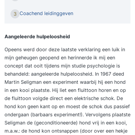
leidinggevende zijn zo breed dat er bijna altijd
wel een onderdeel is waar je tegenaan loopt of
Coachend leidinggeven
3
iets meer van wilt weten. Iemand die functie van
leidinggevende goed beheerst heeft een team
met meer cohesie waarin het werk allemaal wat
Aangeleerde hulpeloosheid
soepeler verloopt, dat scheelt een boel stress op
Opeens werd door deze laatste verklaring een luik in
de werkvloer. Deze training is afgestemd op jouw
mijn geheugen geopend en herinnerde ik mij een
behoeften en wordt individueel gegeven. We
concept dat ooit tijdens mijn studie psychologie is
bekijken jouw situatie en niveau en passen ons
behandeld: aangeleerde hulpeloosheid. In 1967 deed
programma op jou aan. Jij bent uniek en hebt
Martin Seligman een experiment waarbij hij een hond
waarschijnlijk nét iets anders nodig dan een
in een kooi plaatste. Hij liet een fluittoon horen en op
ander. Vraagstukken die we in de training
de fluittoon volgde direct een elektrische schok. De
beantwoorden zijn bijvoorbeeld: Hoe zorg ik
hond kon geen kant op en moest de schok dus passief
voor onderlinge verbondenheid binnen mijn
ondergaan (barbaars experiment!). Vervolgens plaatste
team? Hoe ga ik om met weerstand en conflicten
Seligman de (geconditioneerde) hond vrij in een kooi,
binnen het team? Hoe zorg ik voor een gevoel
m.a.w.: de hond kon ontsnappen (door over een hekje
van controle en rust bij mezelf? En hoe zorg ik