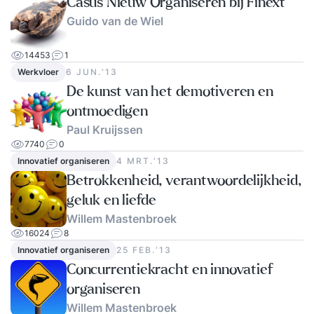
Casus Nieuw Organiseren bij Finext
op om te vragen hoe het gaat. We willen namelijk
Guido van de Wiel
dat je blijvend tevreden bent met de training.
Vragen aan Supertrainer?Heb je een vraag die
14453
1
nog niet is beantwoord? Vraag dan de gratis
Werkvloer
6 JUN.‘13
brochure aan. Zo kunnen we contact met je
De kunst van het demotiveren en
opnemen en je verder helpen. Hopelijk tot snel!
ontmoedigen
Paul Kruijssen
7740
0
Innovatief organiseren
4 MRT.‘13
Betrokkenheid, verantwoordelijkheid,
geluk en liefde
Willem Mastenbroek
16024
8
Innovatief organiseren
25 FEB.‘13
Concurrentiekracht en innovatief
organiseren
Willem Mastenbroek