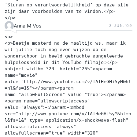
‘Sturen op verantwoordelijkheid’ op deze site
zijn daar voorbeelden van te vinden.</p>
</p>
Anna M Vos
3 JUN.‘09
<p>
<p>Beetje mosterd na de maaltijd ws. maar ik
wil jullie toch nog even wijzen op de
wonderschoon in beeld gebrachte aangeleerde
hulpeloosheid in dit YouTube filmpje:</p>
<object width="320" height="265"><param
name="movie"
value="http://www.youtube.com/v/TAIHeGHi5yM&hl
=nl&fs=1&"></param><param
name="allowFullScreen" value="true"></param>
<param name="allowscriptaccess"
value="always"></param><embed
src="http://www.youtube.com/v/TAIHeGHi5yM&hl=n
l&fs=1&" type="application/x-shockwave-flash"
allowscriptaccess="always"
allowfullscreen="true" width="320"