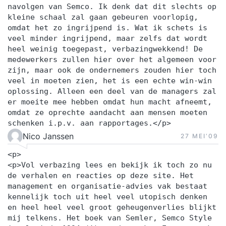
navolgen van Semco. Ik denk dat dit slechts op
kleine schaal zal gaan gebeuren voorlopig,
omdat het zo ingrijpend is. Wat ik schets is
veel minder ingrijpend, maar zelfs dat wordt
heel weinig toegepast, verbazingwekkend! De
medewerkers zullen hier over het algemeen voor
zijn, maar ook de ondernemers zouden hier toch
veel in moeten zien, het is een echte win-win
oplossing. Alleen een deel van de managers zal
er moeite mee hebben omdat hun macht afneemt,
omdat ze oprechte aandacht aan mensen moeten
schenken i.p.v. aan rapportages.</p>
Nico Janssen
27 MEI‘09
<p>
<p>Vol verbazing lees en bekijk ik toch zo nu
de verhalen en reacties op deze site. Het
management en organisatie-advies vak bestaat
kennelijk toch uit heel veel utopisch denken
en heel heel veel groot geheugenverlies blijkt
mij telkens. Het boek van Semler, Semco Style