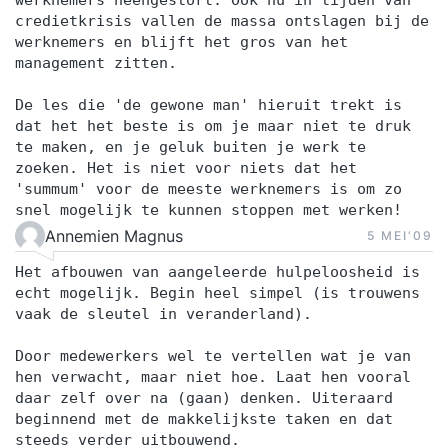
werknemers heengestort. Ook nu in tijden van
credietkrisis vallen de massa ontslagen bij de
werknemers en blijft het gros van het
management zitten.
De les die 'de gewone man' hieruit trekt is
dat het het beste is om je maar niet te druk
te maken, en je geluk buiten je werk te
zoeken. Het is niet voor niets dat het
'summum' voor de meeste werknemers is om zo
snel mogelijk te kunnen stoppen met werken!
Annemien Magnus
5 MEI‘09
Het afbouwen van aangeleerde hulpeloosheid is
echt mogelijk. Begin heel simpel (is trouwens
vaak de sleutel in veranderland).
Door medewerkers wel te vertellen wat je van
hen verwacht, maar niet hoe. Laat hen vooral
daar zelf over na (gaan) denken. Uiteraard
beginnend met de makkelijkste taken en dat
steeds verder uitbouwend.