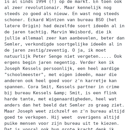
is al sinds 1994 (!) op de markt. En toen ook
al zeer revolutionair. Maar kennelijk nog
steeds zo goed als nieuw. En wast nog steeds
schoner. Eckard Wintzen van bureau BSO (het
latere Origin) had dezelfde soort ideeën al in
de jaren tachtig. Marvin Weisbord, die ik
jullie allemaal zeer kan aanbevelen, beter dan
Semler, verkondigde soortgelijke ideeën al in
de jaren zestig/zeventig. O ja, ik moet
natuurlijk Peter Senge niet vergeten..... Ook
ergens begin jaren negentig. Verder ken ik
Joseph Kessels persoonlijk, een heel aardige
"schoolmeester", met eigen ideeën, maar die
anderen ook heel goed voor z'n karretje kan
spannen. Cora Smit, Kessels partner in crime
bij bureau Kessels &amp; Smit, is een flink
harde tante, met eigenaardigheden, heel wat
anders dan het beeld dat Semler zo graag ziet.
Maar Joseph weet zichzelf en z'n bureau altijd
goed te verkopen. Hij weet overigens altijd
puike mensen voor zijn bureau uit te kiezen.
Dat is vooral ook hun grote kracht denk ik.