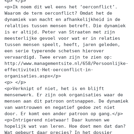
<p> </p>
<p>Ik noem dit wel eens het ‘oerconflict’.
Waarom de term oerconflict? Omdat het de
dynamiek van macht en afhankelijkheid in de
relalties tussen mensen betreft. Die dynamiek
is er altijd. Peter van Straaten met zijn
meesterlijke gevoel voor wat er in relaties
tussen mensen speelt, heeft, jaren geleden,
een serie typerende schetsen hierover
vervaardigd. Twee ervan zijn te zien op:
http://www.managementsite.nl/658/Persoonlijke-
effectiviteit-Het-oerconflict-in-
organisaties.aspx</p>
<p> </p>
<p>Verknipt of niet, het is en blijft
mensenwerk. Er zijn ook organisaties waar de
mensen aan dit patroon ontsnappen. De dynamiek
van wantrouwen en negatief gedoe zet niet
door. Er komt een ander patroon op gang.</p>
<p>Intrigerend nietwaar! Daar kunnen we
hopelijk wat van leren. Hoe doet men dat dan?
Wat gebeurt daar precies? In het dossier