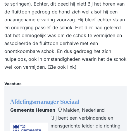
te springen). Echter, dit deed hij niet! Bij het horen van
ervoor dat we met zijn allen op één lijn blijven
de fluittoon gedroeg de hond zich wel alsof hij een
zitten? In het vrijblijvende intakegesprek vragen
onaangename ervaring voorzag. Hij bleef echter staan
we naar de specifieke vragen die jij hebt. Deze
en onderging passief de schok. Het dier had geleerd
nemen we mee in het programma. De training is
dat het onmogelijk was om de schok te vermijden en
praktisch ingesteld. Je krijgt tools en handvatten
associeerde de fluittoon derhalve met een
die helpen in situaties waar je tegenaan loopt. We
onontkoombare schok. En dus gedroeg het zich
delen de training het liefst op in kortere sessies.
hulpeloos, ook in omstandigheden waarin het de schok
Zo heb je tussendoor tijd om te oefenen en aan
wel kon vermijden. (
Zie ook link
)
de slag te gaan met de geleerde stof. Daarbij heb
je nog een telefonisch contactmoment met de
trainer waarin je kan bespreken hoe het gaat. Zo
Vacature
bouwen we stukje voor stukje, in plaats van dat
we je in 1x overspoelen met alle nieuwe
Afdelingsmanager Sociaal
informatie. Daarbij krijg je van ons een hand-out
Gemeente Heumen
Malden, Nederland
waarin je de inhoud van de training nog eens kan
“Jij bent een verbindende en
doorlezen en je eigen persoonlijke plan van
mensgerichte leider die richting
aanpak waarin jouw leerdoelen en de weg