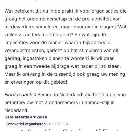
Dat kan telefonisch en duurt maximaal 30
minuten. Tegelijkertijd kan jij ook alles aan ons
Wat betekent dit nu in de praktijk voor organisaties die
vragen om zo te beslissen of we bij je passen.
graag het ondernemerschap en de pro-activiteit van
Persoonlijke brochure (vrijblijvend)Na het
medewerkers stimuleren, maar daar niet in slagen? Wat
intakegesprek krijg je binnen enkele dagen jouw
zullen zij anders moeten doen? En wat zijn de
persoonlijke brochure. Daarin kan je het
implicaties voor de manier waarop bijvoorbeeld
inhoudelijk programma vinden samen met
verandertrajecten, gericht op het stimuleren van dit
informatie over ons, onze werkwijze en
gedrag, ingestoken dienen te worden? Ik wil daar
referenties. TrainingKorte sessies die praktisch
graag in een tweede bijdrage wat nader bij stilstaan.
ingesteld zijn. Bij jou op locatie of bij ons, wat jij
Maar ik ontvang in de tussentijd ook graag uw mening
het prettigst vindt. Van het drielandenpunt tot
en ervaringen op dit gebied!
Terschelling. SupportNa de training blijft
Noot redactie
: Semco in Nederland! Zie het filmpje van
Supertrainer voor je klaarstaan. Je krijgt een
het interview met 2 ondernemers in
Semco-stijl in
hand-out en persoonlijk actieplan. Daarnaast mag
Nederland
.
je gebruik blijven maken van ons, we
Gerelateerde artikelen
beantwoorden elke vraag voor je en je mag ons
Innovatief organiseren
1 SEP.‘14
altijd bellen. Ook bellen wij jou zo nu en dan eens