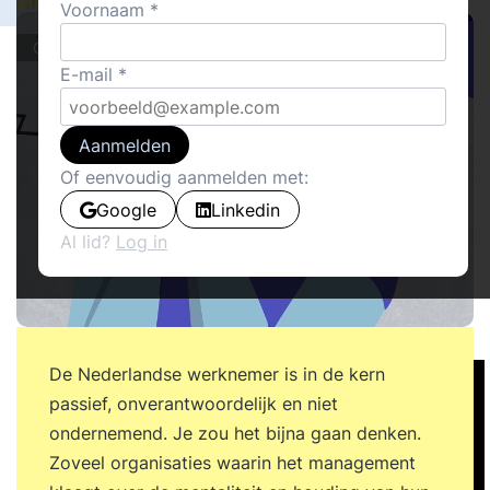
Voornaam
Columns
E-mail
Aanmelden
Of eenvoudig aanmelden met:
Google
Linkedin
Al lid?
Log in
De Nederlandse werknemer is in de kern
passief, onverantwoordelijk en niet
ondernemend. Je zou het bijna gaan denken.
Zoveel organisaties waarin het management