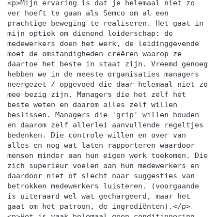
<p>Mijn ervaring is dat je helemaal niet zo
ver hoeft te gaan als Semco om al een
prachtige beweging te realiseren. Het gaat in
mijn optiek om dienend leiderschap: de
medewerkers doen het werk, de leidinggevende
moet de omstandigheden creëren waarop ze
daartoe het beste in staat zijn. Vreemd genoeg
hebben we in de meeste organisaties managers
neergezet / opgevoed die daar helemaal niet zo
mee bezig zijn. Managers die het zelf het
beste weten en daarom alles zelf willen
beslissen. Managers die 'grip' willen houden
en daarom zelf allerlei aanvullende regeltjes
bedenken. Die controle willen en over van
alles en nog wat laten rapporteren waardoor
mensen minder aan hun eigen werk toekomen. Die
zich superieur voelen aan hun medewerkers en
daardoor niet of slecht naar suggesties van
betrokken medewerkers luisteren. (voorgaande
is uiteraard wel wat gechargeerd, maar het
gaat om het patroon, de ingrediënten).</p>
<p>Het is vaak helemaal geen conditionering,