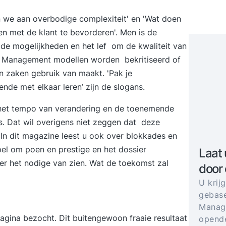
n we aan overbodige complexiteit' en 'Wat doen
 met de klant te bevorderen'. Men is de
de mogelijkheden en het lef om de kwaliteit van
.
Management modellen
worden bekritiseerd of
n zaken gebruik van maakt. 'Pak je
ende met elkaar leren’ zijn de slogans.
 het tempo van verandering en de toenemende
ies. Dat wil overigens niet zeggen dat deze
 In dit magazine leest u ook over blokkades en
pel om poen en prestige
en het dossier
Laat 
er het nodige van zien. Wat de toekomst zal
door
U krij
gebase
Manage
agina bezocht. Dit buitengewoon fraaie resultaat
opende