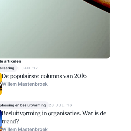
e artikelen
alisering
3 JAN.‘17
De populairste columns van 2016
Willem Mastenbroek
0
lossing en besluitvorming
28 JUL.‘16
Besluitvorming in organisaties. Wat is de
trend?
Willem Mastenbroek