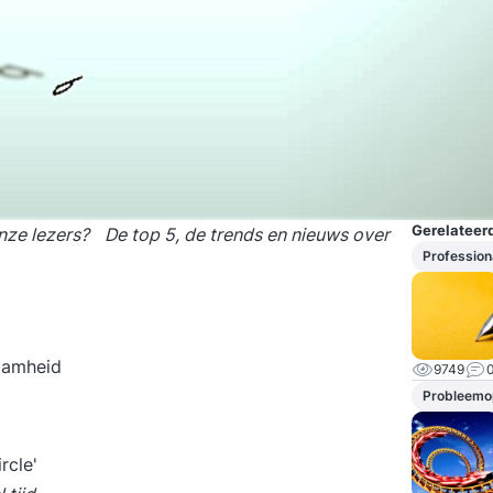
Gerelateerd
 onze lezers? De top 5, de trends en nieuws over
Profession
aamheid
9749
Probleemop
rcle'