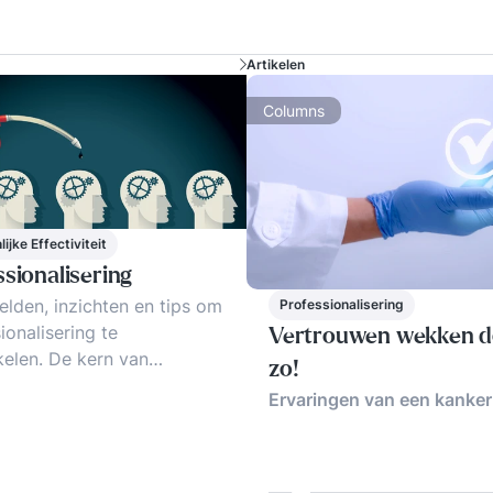
Artikelen
Columns
ijke Effectiviteit
sionalisering
lden, inzichten en tips om
Professionalisering
ionalisering te
Vertrouwen wekken d
elen. De kern van
zo!
olle professionalisering.
Ervaringen van een kanker
al branding van
ionals.