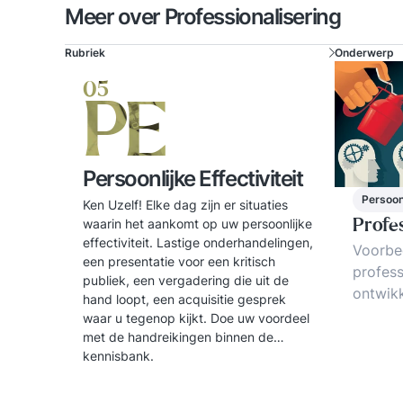
Meer over Professionalisering
Rubriek
Onderwerp
05
PE
Persoonlijke Effectiviteit
Persoonl
Ken Uzelf! Elke dag zijn er situaties
waarin het aankomt op uw persoonlijke
Profes
effectiviteit. Lastige onderhandelingen,
Voorbee
een presentatie voor een kritisch
profess
publiek, een vergadering die uit de
ontwikk
hand loopt, een acquisitie gesprek
succesv
waar u tegenop kijkt. Doe uw voordeel
Person
met de handreikingen binnen de
kennisbank.
profess