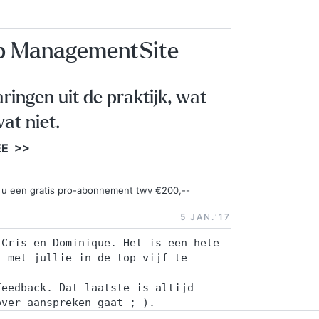
op ManagementSite
aringen uit de praktijk, wat
at niet.
EE >>
ngt u een gratis pro-abonnement twv €200,--
5 JAN.‘17
 Cris en Dominique. Het is een hele
, met jullie in de top vijf te
feedback. Dat laatste is altijd
over aanspreken gaat ;-).