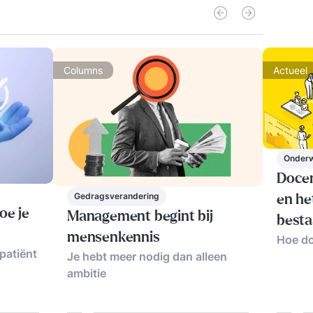
Columns
Actueel
Onderw
Docen
Gedragsverandering
en he
oe je
Management begint bij
besta
mensenkennis
Hoe do
patiënt
Je hebt meer nodig dan alleen
ambitie