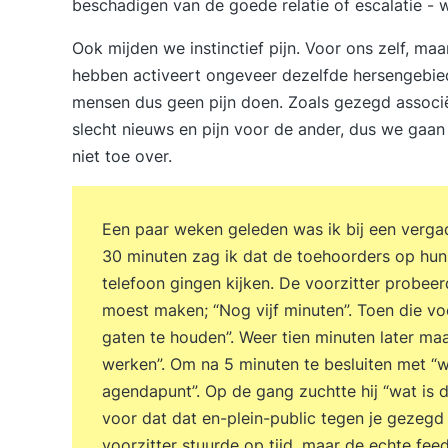
beschadigen van de goede relatie of escalatie - w
Ook mijden we instinctief pijn. Voor ons zelf, ma
hebben activeert ongeveer dezelfde hersengebied
mensen dus geen pijn doen. Zoals gezegd associ
slecht nieuws en pijn voor de ander, dus we gaan 
niet toe over.
Een paar weken geleden was ik bij een verga
30 minuten zag ik dat de toehoorders op hun
telefoon gingen kijken. De voorzitter probeer
moest maken; “Nog vijf minuten”. Toen die voo
gaten te houden”. Weer tien minuten later maa
werken”. Om na 5 minuten te besluiten met “
agendapunt”. Op de gang zuchtte hij “wat is di
voor dat dat en-plein-public tegen je gezegd 
voorzitter stuurde op tijd, maar de echte fee