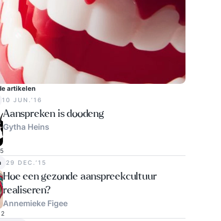
e artikelen
10 JUN.‘16
Aanspreken is doodeng
Gytha Heins
5
n
29 DEC.‘15
Hoe een gezonde aanspreekcultuur
realiseren?
Annemieke Figee
2