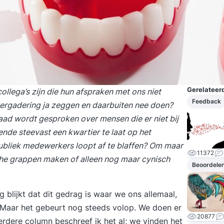
Gerelateerd
llega’s zijn die hun afspraken met ons niet
Feedback
 vergadering ja zeggen en daarbuiten nee doen?
ad wordt gesproken over mensen die er niet bij
vende steevast een kwartier te laat op het
publiek medewerkers loopt af te blaffen? Om maar
11372
sche grappen maken of alleen nog maar cynisch
Beoordele
ag
blijkt dat dit gedrag is waar we ons allemaal,
n. Maar het gebeurt nog steeds volop. We doen er
20877
erdere column
beschreef ik het al; we vinden het