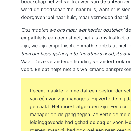
boodschap het zelfvertrouwen van de ontvanger 
werd de boodschap ‘bel naar huis, want er is slech
doorgaven ‘bel naar huis’, maar vermeden daarbij
‘Dus moeten we ons maar wat harder opstellen’
den
empathie is een oerinstinct, net als ons instinct 
zijn, we zijn empathisch. Empathie ontstaat niet,
then our head getting into the other’s head, it’s o
Waal. Deze veranderde houding verandert ook o
voelt. En dat helpt niet als we iemand aanspreken
Recent maakte ik mee dat een bestuurder sc
van één van zijn managers. Hij vertelde mij d
gemaakt. Het moest afgelopen zijn. Een uur l
manager op de gang tegen. Ze vertelde me da
leidinggevende had gehad de dag er voor. Het 
roepen, maar hij had ook wel een paar keer b