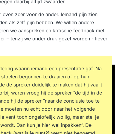
egen daarbij altijd zwaarder.
ar even zeer voor de ander. Iemand pijn zien
en als zelf pijn hebben. We willen andere
ëren we aanspreken en kritische feedback met
er – tenzij we onder druk gezet worden - liever
dering waarin iemand een presentatie gaf. Na
 stoelen begonnen te draaien of op hun
de de spreker duidelijk te maken dat hij vaart
rbij waren vroeg hij de spreker “de tijd in de
nde hij de spreker “naar de conclusie toe te
we moeten nu echt door naar het volgende
e vent toch ongelofelijk wollig, maar stel je
wordt. Dan kun je hier wel inpakken”. De
dback (wat is je punt?) werd niet benoemd.