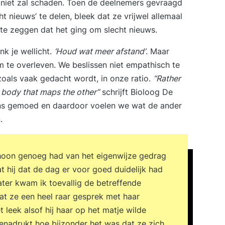
niet zal schaden. Toen de deelnemers gevraagd
t nieuws’ te delen, bleek dat ze vrijwel allemaal
 te zeggen dat het ging om slecht nieuws.
k je wellicht.
‘Houd wat meer afstand’
. Maar
om te overleven. We beslissen niet empathisch te
 zoals vaak gedacht wordt, in onze ratio.
“Rather
ur body that maps the other”
schrijft Bioloog De
ns gemoed en daardoor voelen we wat de ander
.
hoon genoeg had van het eigenwijze gedrag
at hij dat de dag er voor goed duidelijk had
ater kwam ik toevallig de betreffende
t ze een heel raar gesprek met haar
leek alsof hij haar op het matje wilde
enadrukt hoe bijzonder het was dat ze zich